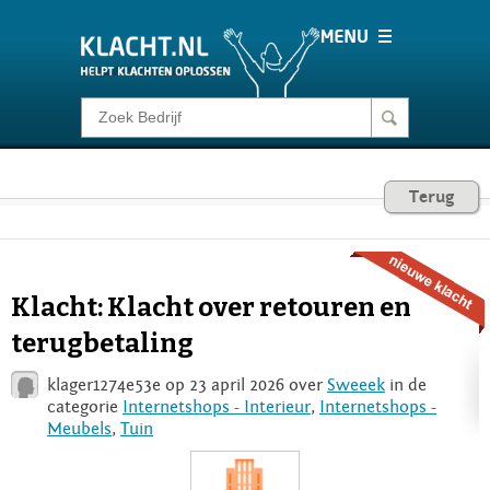
Klacht melden
Consumentenrecht
Terug
Barometer
Klacht: Klacht over retouren en
Voor Bedrijven
terugbetaling
klager1274e53e op 23 april 2026 over
Sweeek
in de
Login
categorie
Internetshops - Interieur
,
Internetshops -
Meubels
,
Tuin