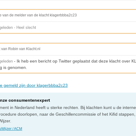
e van de melder van de klacht klagerbbba2c23
eleden - Heel slecht
t van Robin van Klacht.nl
- Ik heb een bericht op Twitter geplaatst dat deze klacht over K
geleden
g is genomen.
die gemeld zijn door klagerbbba2c23
onze consumentenexpert
ent in Nederland heeft u sterke rechten. Bij klachten kunt u de intern
rocedure doorlopen, naar de Geschillencommissie of het Kifid stappen,
ijzer.
Wijzer / ACM