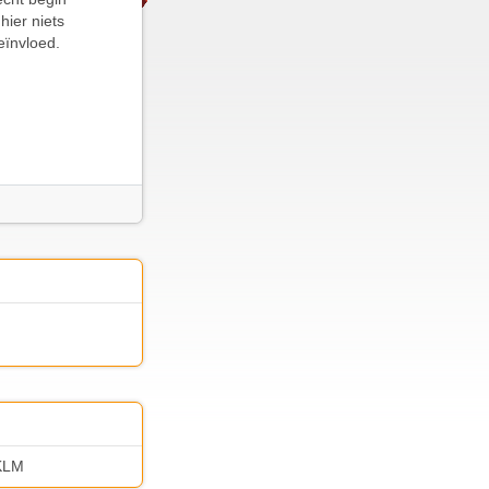
ier niets
eïnvloed.
 KLM