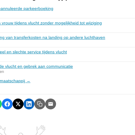
eannuleerde parkeerboeking
vrouw tijdens vlucht zonder mogelijkheid tot wijziging
ing van transferkosten na landing op andere luchthaven
el en slechte service tijdens vlucht
gde vlucht en gebrek aan communicatie
en
egmaatschappij →