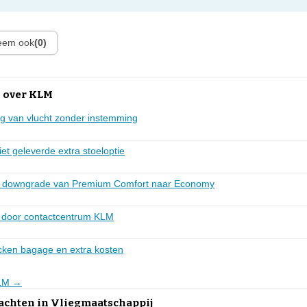
leem ook
(0)
 over KLM
g van vlucht zonder instemming
iet geleverde extra stoeloptie
e downgrade van Premium Comfort naar Economy
g door contactcentrum KLM
cken bagage en extra kosten
KLM →
lachten in Vliegmaatschappij