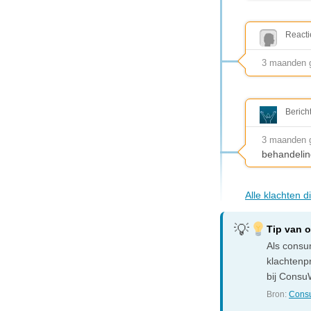
Reacti
3 maanden g
Berich
3 maanden 
behandelin
Alle klachten 
Tip van 
Als consum
klachtenp
bij ConsuW
Bron:
Consu