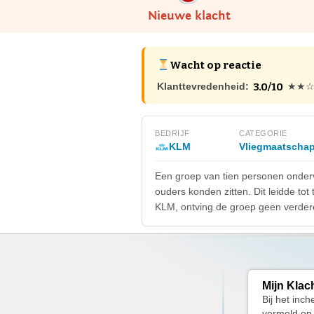
Nieuwe klacht
Wacht op reactie
3.0/10
Klanttevredenheid:
★★
BEDRIJF
CATEGORIE
KLM
Vliegmaatschap
Een groep van tien personen onderv
ouders konden zitten. Dit leidde to
KLM, ontving de groep geen verder
Mijn Klac
Bij het inc
vermeld op 