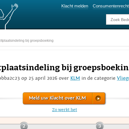
Klacht melden
Consumentenrecht
zitplaatsindeling bij groepsboeking
itplaatsindeling bij groepsboeki
bbba2c23 op 25 april 2026 over
KLM
in de categorie
Vlie
Meld uw Klacht over KLM
Zo werkt het