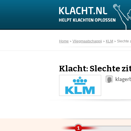
Home
Vliegmaatschappij
KLM
Slechte 
Klacht: Slechte z
klager