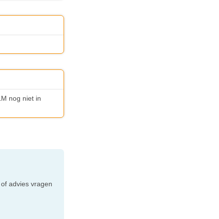
LM nog niet in
e
 of advies vragen