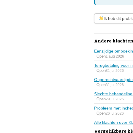
Ik heb dit prob
Andere klachten
Eenzijdige omboekin
Open
1 aug 2026
Terugbetaling voor n
Open
31 jul 2026
Ongerechtvaardigd
Open
31 jul 2026
Slechte behandelin
Open
29 jul 2026
Probleem met inche
Open
26 jul 2026
Alle klachten over 
Vergelijkbare k