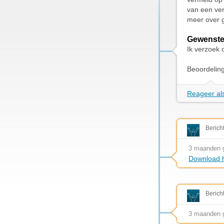
van een ve
meer over g
Gewenste
Ik verzoek 
Beoordelin
Reageer als
Berich
3 maanden 
Download h
Berich
3 maanden 