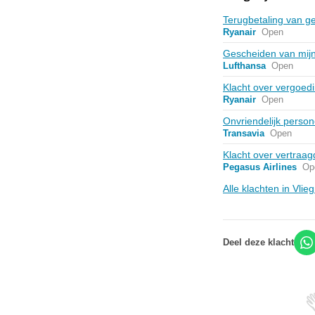
Terugbetaling van g
Ryanair
Open
Gescheiden van mijn 
Lufthansa
Open
Klacht over vergoed
Ryanair
Open
Onvriendelijk persone
Transavia
Open
Klacht over vertraa
Pegasus Airlines
Op
Alle klachten in Vli
Deel deze klacht