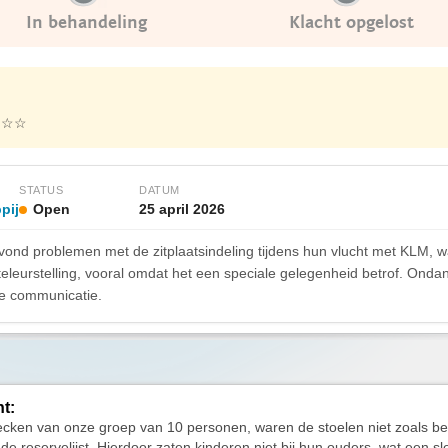
In behandeling
Klacht opgelost
☆☆☆
STATUS
DATUM
pij
Open
25 april 2026
ond problemen met de zitplaatsindeling tijdens hun vlucht met KLM, wa
t teleurstelling, vooral omdat het een speciale gelegenheid betrof. Ond
e communicatie.
ht:
hecken van onze groep van 10 personen, waren de stoelen niet zoals b
de reservelijst. Hierdoor zaten kinderen niet bij hun ouders, wat een sl