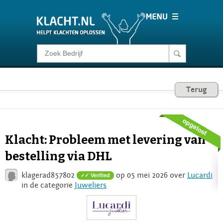
Klacht melden
Consumentenrecht
Terug
Barometer
Klacht: Probleem met levering van
Voor Bedrijven
bestelling via DHL
klagerad857802
op 05 mei 2026 over
Lucardi
✓ Verified
Login
in de categorie
Juweliers