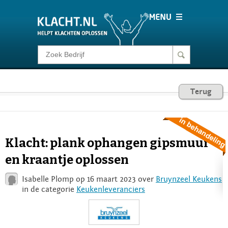
Klacht melden
Consumentenrecht
Terug
Barometer
Klacht: plank ophangen gipsmuur
Voor Bedrijven
en kraantje oplossen
Isabelle Plomp op 16 maart 2023 over
Bruynzeel Keukens
Login
in de categorie
Keukenleveranciers