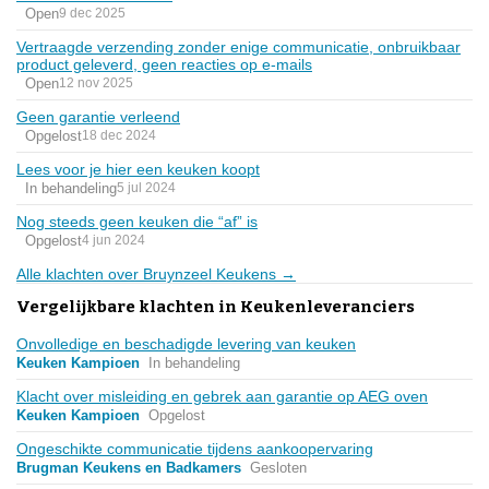
Open
9 dec 2025
Vertraagde verzending zonder enige communicatie, onbruikbaar
product geleverd, geen reacties op e-mails
Open
12 nov 2025
Geen garantie verleend
Opgelost
18 dec 2024
Lees voor je hier een keuken koopt
In behandeling
5 jul 2024
Nog steeds geen keuken die “af” is
Opgelost
4 jun 2024
Alle klachten over Bruynzeel Keukens →
Vergelijkbare klachten in Keukenleveranciers
Onvolledige en beschadigde levering van keuken
Keuken Kampioen
In behandeling
Klacht over misleiding en gebrek aan garantie op AEG oven
Keuken Kampioen
Opgelost
Ongeschikte communicatie tijdens aankoopervaring
Brugman Keukens en Badkamers
Gesloten