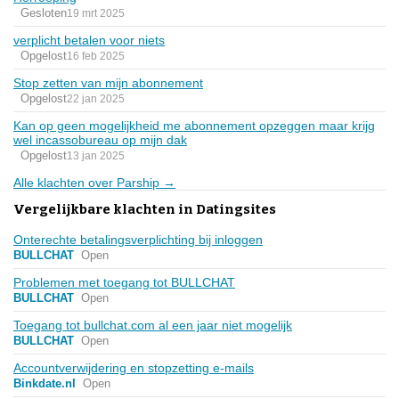
Gesloten
19 mrt 2025
verplicht betalen voor niets
Opgelost
16 feb 2025
Stop zetten van mijn abonnement
Opgelost
22 jan 2025
Kan op geen mogelijkheid me abonnement opzeggen maar krijg
wel incassobureau op mijn dak
Opgelost
13 jan 2025
Alle klachten over Parship →
Vergelijkbare klachten in Datingsites
Onterechte betalingsverplichting bij inloggen
BULLCHAT
Open
Problemen met toegang tot BULLCHAT
BULLCHAT
Open
Toegang tot bullchat.com al een jaar niet mogelijk
BULLCHAT
Open
Accountverwijdering en stopzetting e-mails
Binkdate.nl
Open