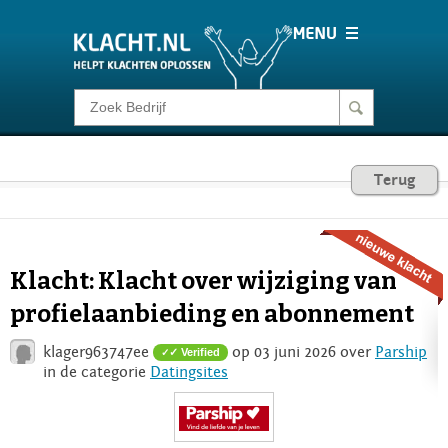
Klacht melden
Consumentenrecht
Terug
Barometer
Klacht: Klacht over wijziging van
Voor Bedrijven
profielaanbieding en abonnement
klager963747ee
op 03 juni 2026 over
Parship
✓ Verified
Login
in de categorie
Datingsites