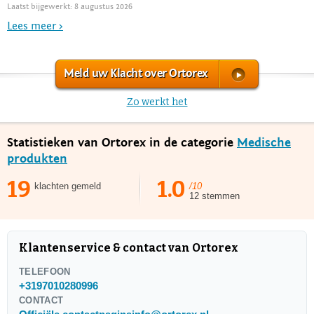
Laatst bijgewerkt: 8 augustus 2026
Lees meer >
Meld uw Klacht over Ortorex
Zo werkt het
Statistieken van Ortorex in de categorie
Medische
produkten
19
1.0
klachten gemeld
/10
12 stemmen
Klantenservice & contact van Ortorex
TELEFOON
+3197010280996
CONTACT