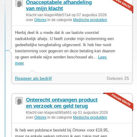
Onacceptabele afhandeling
van mijn klacht
Klacht van klager4fde57a4 op 07 augustus 2026
over
Ortorex
in de categorie
Medische produkten
Hierbij deel ik u mede dat ik uw laatste voorstel
nadrukkelijk afwijs. U heeft zonder mijn instemming een
gedeeltelijke terugbetaling uitgevoerd. Ik heb hier nooit
toestemming voor gegeven en deze betaling kan daarom
op geen enkele wijze worden beschouwd als...
Lees
meer
Reageer als bedrijf
Gelezen 25
Onterecht ontvangen product
en verzoek om geld terug
Klacht van klagera080a661 op 01 augustus 2026
over
Ortorex
in de categorie
Medische produkten
Ik heb een polsbrace besteld bij Ortorex voor €19,95,
maar na enkele weken ontving ik een zakje met een