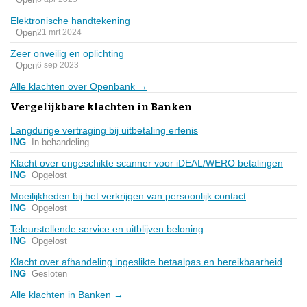
Elektronische handtekening
Open
21 mrt 2024
Zeer onveilig en oplichting
Open
6 sep 2023
Alle klachten over Openbank →
Vergelijkbare klachten in Banken
Langdurige vertraging bij uitbetaling erfenis
ING
In behandeling
Klacht over ongeschikte scanner voor iDEAL/WERO betalingen
ING
Opgelost
Moeilijkheden bij het verkrijgen van persoonlijk contact
ING
Opgelost
Teleurstellende service en uitblijven beloning
ING
Opgelost
Klacht over afhandeling ingeslikte betaalpas en bereikbaarheid
ING
Gesloten
Alle klachten in Banken →