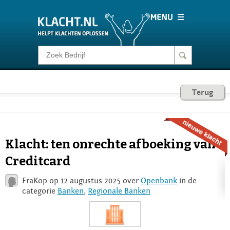
Klacht melden
Consumentenrecht
Terug
Barometer
Klacht: ten onrechte afboeking van
Voor Bedrijven
Creditcard
FraKop op 12 augustus 2025 over
Openbank
in de
Login
categorie
Banken
,
Regionale Banken