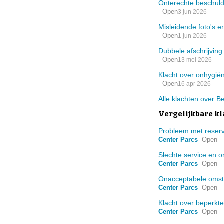
Onterechte beschuld
Open
3 jun 2026
Misleidende foto's
Open
1 jun 2026
Dubbele afschrijving
Open
13 mei 2026
Klacht over onhygiën
Open
16 apr 2026
Alle klachten over Be
Vergelijkbare k
Probleem met reser
Center Parcs
Open
Slechte service en o
Center Parcs
Open
Onacceptabele omsta
Center Parcs
Open
Klacht over beperkt
Center Parcs
Open