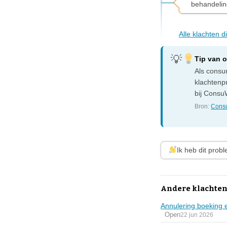
behandelin
Alle klachten 
Tip van 
Als consum
klachtenp
bij ConsuW
Bron:
Consu
Ik heb dit prob
Andere klachten 
Annulering boeking e
Open
22 jun 2026