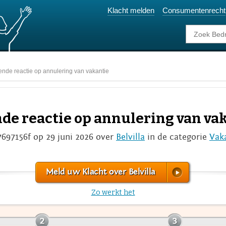
Klacht melden
Consumentenrecht
nde reactie op annulering van vakantie
de reactie op annulering van va
7697156f op 29 juni 2026 over
Belvilla
in de categorie
Vak
Meld uw Klacht over Belvilla
Zo werkt het