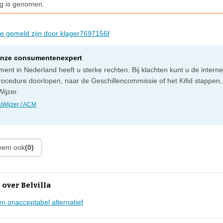
g is genomen.
die gemeld zijn door klager7697156f
onze consumentenexpert
ent in Nederland heeft u sterke rechten. Bij klachten kunt u de intern
rocedure doorlopen, naar de Geschillencommissie of het Kifid stappen,
ijzer.
Wijzer / ACM
leem ook
(0)
over Belvilla
n onacceptabel alternatief