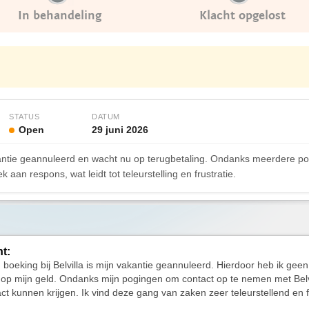
In behandeling
Klacht opgelost
STATUS
DATUM
Open
29 juni 2026
vakantie geannuleerd en wacht nu op terugbetaling. Ondanks meerdere 
k aan respons, wat leidt tot teleurstelling en frustratie.
ht:
n boeking bij Belvilla is mijn vakantie geannuleerd. Hierdoor heb ik gee
 op mijn geld. Ondanks mijn pogingen om contact op te nemen met Belvi
act kunnen krijgen. Ik vind deze gang van zaken zeer teleurstellend en 