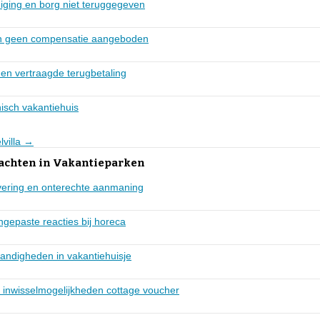
iging en borg niet teruggegeven
 en geen compensatie aangeboden
 en vertraagde terugbetaling
isch vakantiehuis
lvilla →
lachten in Vakantieparken
vering en onterechte aanmaning
ngepaste reacties bij horeca
ndigheden in vakantiehuisje
e inwisselmogelijkheden cottage voucher