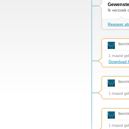
Gewenste
Ik verzoek 
Reageer als
Berich
1 maand ge
Download h
Berich
1 maand ge
Berich
1 maand ge