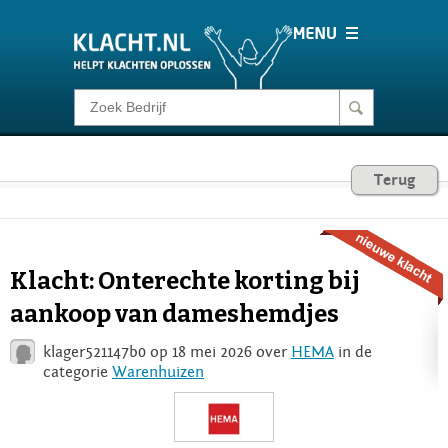
Klacht melden
Consumentenrecht
Terug
Barometer
Klacht: Onterechte korting bij
Voor Bedrijven
aankoop van dameshemdjes
klager521147b0 op 18 mei 2026 over
HEMA
in de
Login
categorie
Warenhuizen