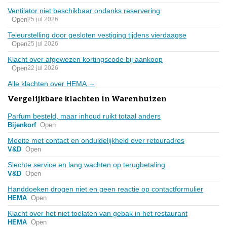
Ventilator niet beschikbaar ondanks reservering
Open
25 jul 2026
Teleurstelling door gesloten vestiging tijdens vierdaagse
Open
25 jul 2026
Klacht over afgewezen kortingscode bij aankoop
Open
22 jul 2026
Alle klachten over HEMA →
Vergelijkbare klachten in Warenhuizen
Parfum besteld, maar inhoud ruikt totaal anders
Bijenkorf
Open
Moeite met contact en onduidelijkheid over retouradres
V&D
Open
Slechte service en lang wachten op terugbetaling
V&D
Open
Handdoeken drogen niet en geen reactie op contactformulier
HEMA
Open
Klacht over het niet toelaten van gebak in het restaurant
HEMA
Open