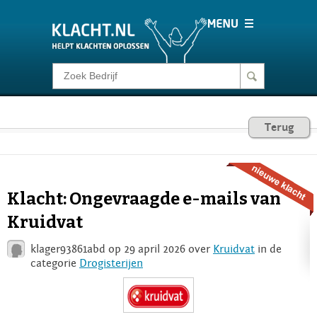
Klacht melden
Consumentenrecht
Terug
Barometer
Klacht: Ongevraagde e-mails van
Voor Bedrijven
Kruidvat
klager93861abd op 29 april 2026 over
Kruidvat
in de
Login
categorie
Drogisterijen