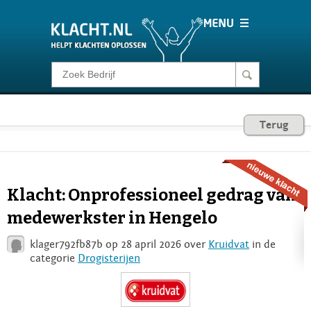
Klacht melden
Consumentenrecht
Terug
Barometer
Klacht: Onprofessioneel gedrag van
Voor Bedrijven
medewerkster in Hengelo
klager792fb87b op 28 april 2026 over
Kruidvat
in de
Login
categorie
Drogisterijen