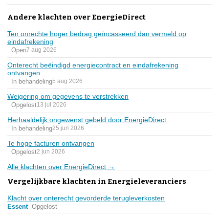
Andere klachten over EnergieDirect
Ten onrechte hoger bedrag geïncasseerd dan vermeld op
eindafrekening
Open
7 aug 2026
Onterecht beëindigd energiecontract en eindafrekening
ontvangen
In behandeling
5 aug 2026
Weigering om gegevens te verstrekken
Opgelost
13 jul 2026
Herhaaldelijk ongewenst gebeld door EnergieDirect
In behandeling
25 jun 2026
Te hoge facturen ontvangen
Opgelost
2 jun 2026
Alle klachten over EnergieDirect →
Vergelijkbare klachten in Energieleveranciers
Klacht over onterecht gevorderde terugleverkosten
Essent
Opgelost