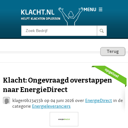
Klacht melden
Consumentenrecht
Terug
Barometer
Klacht: Ongevraagd overstappen
Voor Bedrijven
naar EnergieDirect
klager0b23455b op 04 juni 2026 over
EnergieDirect
in de
Login
categorie
Energieleveranciers