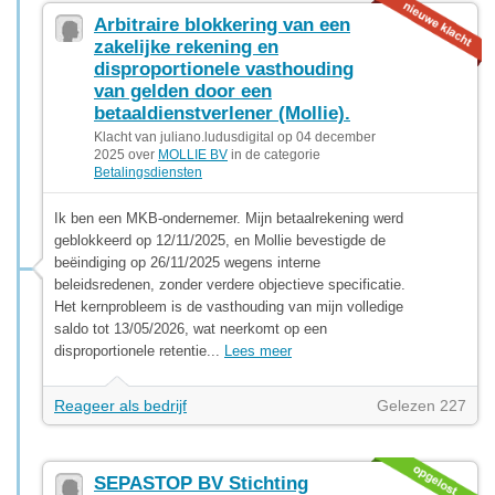
Arbitraire blokkering van een
zakelijke rekening en
disproportionele vasthouding
van gelden door een
betaaldienstverlener (Mollie).
Klacht van juliano.ludusdigital op 04 december
2025 over
MOLLIE BV
in de categorie
Betalingsdiensten
Ik ben een MKB-ondernemer. Mijn betaalrekening werd
geblokkeerd op 12/11/2025, en Mollie bevestigde de
beëindiging op 26/11/2025 wegens interne
beleidsredenen, zonder verdere objectieve specificatie.
Het kernprobleem is de vasthouding van mijn volledige
saldo tot 13/05/2026, wat neerkomt op een
disproportionele retentie...
Lees meer
Reageer als bedrijf
Gelezen 227
SEPASTOP BV Stichting