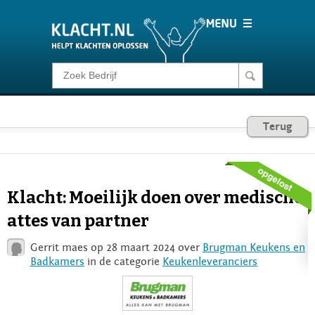
Klacht melden
Consumentenrecht
Terug
Barometer
Klacht: Moeilijk doen over medische
Voor Bedrijven
attes van partner
Gerrit maes op 28 maart 2024 over
Brugman Keukens en
Login
Badkamers
in de categorie
Keukenleveranciers