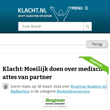
Klacht melden
Consumentenrecht
Terug
Barometer
Klacht: Moeilijk doen over medische
Voor Bedrijven
attes van partner
Gerrit maes op 28 maart 2024 over
Brugman Keukens en
Login
Badkamers
in de categorie
Keukenleveranciers