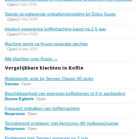
Open
21 jun 2026
Steeds terugkerende ontkalkingsmelding bij Dolce Gusto
Open
22 mei 2026
Intuition experience koffiemachine kapot na 2,5 jaar
Open
24 nov 2025
Machine werkt na Krups-reparatie slechter
Open
24 sep 2025
Alle klachten over Krups →
Vergelijkbare klachten in Koffie
Misleidende actie bij Senseo Classic 60 stuks
Senseo
Open
Beschikbaarheid van espresso koffiebonen nr.9 in aanbieding
Douwe Egberts
Open
Frequent ontkalken van koffiemachine
Nespresso
Open
Terugkerend probleem met Aeroccino 4R melkopschuimer
Nespresso
Open
Problemen met Senseo apparaat na 2 jaar