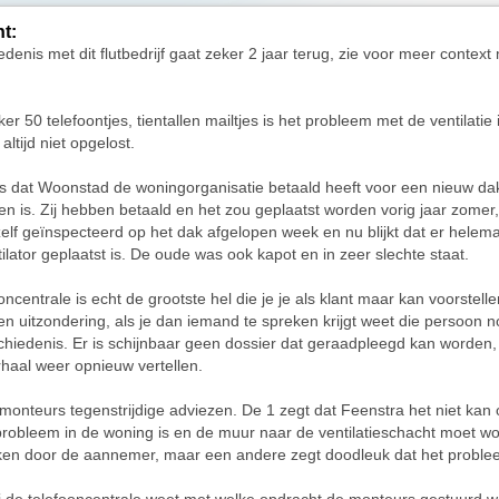
ht:
edenis met dit flutbedrijf gaat zeker 2 jaar terug, zie voor meer context
r 50 telefoontjes, tientallen mailtjes is het probleem met de ventilatie 
ltijd niet opgelost.
is dat Woonstad de woningorganisatie betaald heeft voor een nieuw dak
n is. Zij hebben betaald en het zou geplaatst worden vorig jaar zomer,
lf geïnspecteerd op het dak afgelopen week en nu blijkt dat er helema
ilator geplaatst is. De oude was ook kapot en in zeer slechte staat.
ooncentrale is echt de grootste hel die je je als klant maar kan voorstelle
en uitzondering, als je dan iemand te spreken krijgt weet die persoon no
hiedenis. Er is schijnbaar geen dossier dat geraadpleegd kan worden, a
rhaal weer opnieuw vertellen.
onteurs tegenstrijdige adviezen. De 1 zegt dat Feenstra het niet kan
robleem in de woning is en de muur naar de ventilatieschacht moet w
en door de aannemer, maar een andere zegt doodleuk dat het proble