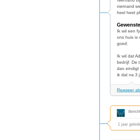
Niemand bij
niemand wee
heel heet p
Gewenste
Ik wil een 
ons huis is
goed.
Ik wil dat 
bedrijf. De
dan eindigt
ik dat na 3
Reageer als
Berich
1 jaar geled