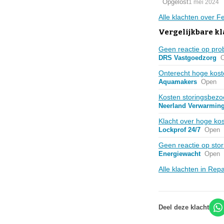
Opgelost
1 mei 2024
Alle klachten over 
Vergelijkbare k
Geen reactie op pro
DRS Vastgoedzorg
Onterecht hoge koste
Aquamakers
Open
Kosten storingsbezoe
Neerland Verwarmin
Klacht over hoge ko
Lockprof 24/7
Open
Geen reactie op stor
Energiewacht
Open
Alle klachten in Re
Deel deze klacht