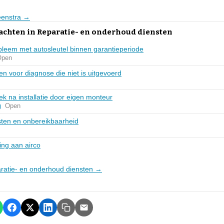
Feenstra →
lachten in Reparatie- en onderhoud diensten
bleem met autosleutel binnen garantieperiode
Open
n voor diagnose die niet is uitgevoerd
k na installatie door eigen monteur
g
Open
sten en onbereikbaarheid
ing aan airco
paratie- en onderhoud diensten →