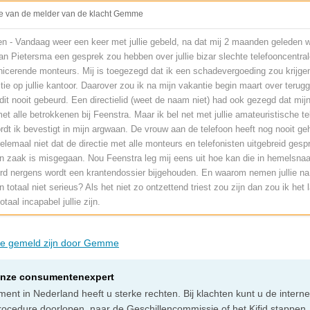
e van de melder van de klacht Gemme
den - Vandaag weer een keer met jullie gebeld, na dat mij 2 maanden geleden
an Pietersma een gesprek zou hebben over jullie bizar slechte telefooncentrale 
icerende monteurs. Mij is toegezegd dat ik een schadevergoeding zou krijge
tie op jullie kantoor. Daarover zou ik na mijn vakantie begin maart over terug
 dit nooit gebeurd. Een directielid (weet de naam niet) had ook gezegd dat mijn
t alle betrokkenen bij Feenstra. Maar ik bel net met jullie amateuristische te
dt ik bevestigt in mijn argwaan. De vrouw aan de telefoon heeft nog nooit ge
elemaal niet dat de directie met alle monteurs en telefonisten uitgebreid gesp
ijn zaak is misgegaan. Nou Feenstra leg mij eens uit hoe kan die in hemelsn
rd nergens wordt een krantendossier bijgehouden. En waarom nemen jullie na 3
n totaal niet serieus? Als het niet zo ontzettend triest zou zijn dan zou ik he
taal incapabel jullie zijn.
die gemeld zijn door Gemme
onze consumentenexpert
ent in Nederland heeft u sterke rechten. Bij klachten kunt u de intern
rocedure doorlopen, naar de Geschillencommissie of het Kifid stappen,