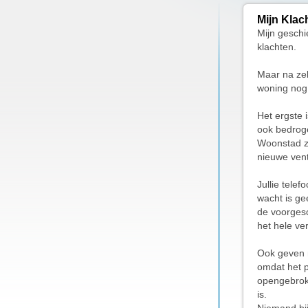
Mijn Klac
Mijn geschi
klachten.
Maar na zeke
woning nog a
Het ergste 
ook bedroge
Woonstad ze
nieuwe vent
Jullie telef
wacht is ge
de voorgesc
het hele ve
Ook geven m
omdat het p
opengebrok
is.