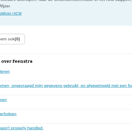
ijzer.
Wijzer / ACM
leem ook
(0)
 over Feenstra
eteren
omen, ongevraagd mijn gegevens gebruikt, en afgewimpeld met een foo
omen
verholpen
asn't properly handled.