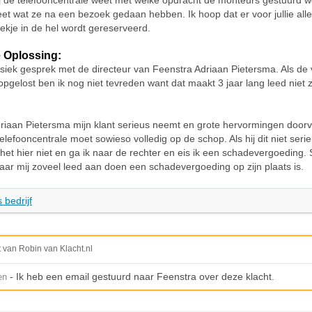
 de telefooncentrale weet met welke opdracht de monteurs gestuurd 
t wat ze na een bezoek gedaan hebben. Ik hoop dat er voor jullie all
lekje in de hel wordt gereserveerd.
 Oplossing:
fysiek gesprek met de directeur van Feenstra Adriaan Pietersma. Als de v
 opgelost ben ik nog niet tevreden want dat maakt 3 jaar lang leed niet
Adriaan Pietersma mijn klant serieus neemt en grote hervormingen doorvo
 telefooncentrale moet sowieso volledig op de schop. Als hij dit niet ser
 het hier niet en ga ik naar de rechter en eis ik een schadevergoeding.
 jaar mij zoveel leed aan doen een schadevergoeding op zijn plaats is.
 bedrijf
t van Robin van Klacht.nl
- Ik heb een email gestuurd naar Feenstra over deze klacht.
en