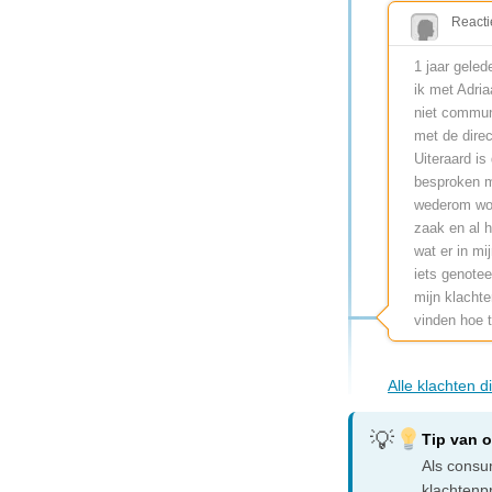
Reacti
1 jaar gele
ik met Adria
niet commun
met de direc
Uiteraard is
besproken me
wederom wor
zaak en al h
wat er in m
iets genotee
mijn klachte
vinden hoe to
Alle klachten 
Tip van 
Als consum
klachtenp