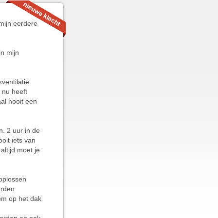
 mijn eerdere
in mijn
ventilatie
 nu heeft
al nooit een
n. 2 uur in de
oit iets van
ltijd moet je
 oplossen
orden
em op het dak