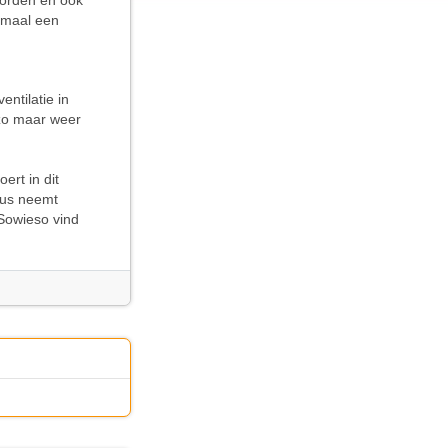
worden en ook
emaal een
entilatie in
 zo maar weer
ert in dit
ieus neemt
 Sowieso vind