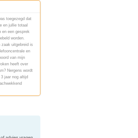
 was toegezegd dat
en jullie totaal
n en een gesprek
gebeld worden.
 zaak uitgebreid is
lefooncentrale en
hoord van mijn
roken heeft over
aam? Nergens wordt
 jaar nog altijd
t lachwekkend
e
 of advies vragen