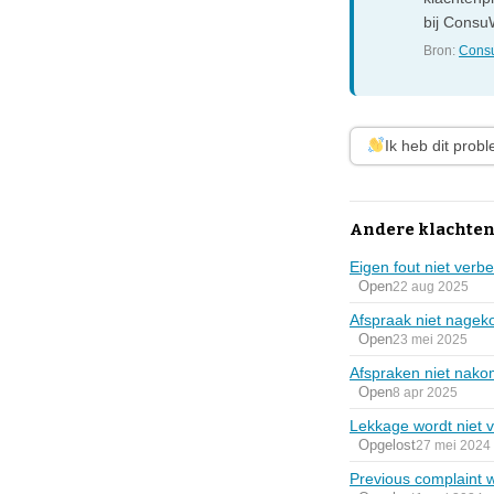
bij ConsuW
Bron:
Consu
Ik heb dit prob
Andere klachten
Eigen fout niet verb
Open
22 aug 2025
Afspraak niet nagek
Open
23 mei 2025
Afspraken niet nak
Open
8 apr 2025
Lekkage wordt niet 
Opgelost
27 mei 2024
Previous complaint w