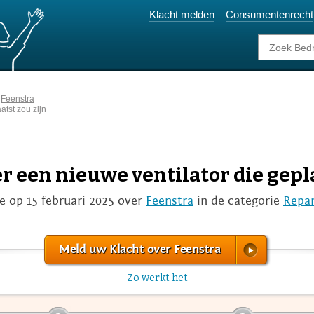
Klacht melden
Consumentenrecht
Feenstra
atst zou zijn
r een nieuwe ventilator die gepla
op 15 februari 2025 over
Feenstra
in de categorie
Repar
Meld uw Klacht over Feenstra
Zo werkt het