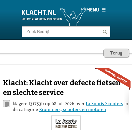
Klacht melden
Consumentenrecht
Terug
Barometer
Klacht: Klacht over defecte fietsen
Voor Bedrijven
en slechte service
klagered31753b op 08 juli 2026 over
La Souris Scooters
in
Login
de categorie
Brommers, scooters en motoren