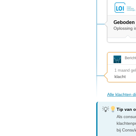
Geboden 
Oplossing i
Berich
1 maand ge
klacht
Alle klachten 
Tip van 
Als consum
klachtenp
bij ConsuW