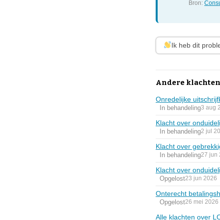
Bron:
Consu
Ik heb dit prob
Andere klachten
Onredelijke uitschrij
In behandeling
3 aug 
Klacht over onduidel
In behandeling
2 jul 2
Klacht over gebrekk
In behandeling
27 jun
Klacht over onduideli
Opgelost
23 jun 2026
Onterecht betalingsh
Opgelost
26 mei 2026
Alle klachten over L