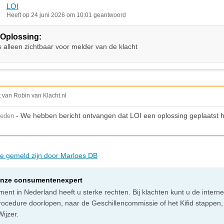
LOI
Heeft op 24 juni 2026 om 10:01 geantwoord
Oplossing:
s alleen zichtbaar voor melder van de klacht
t van Robin van Klacht.nl
- We hebben bericht ontvangen dat LOI een oplossing geplaatst he
leden
die gemeld zijn door Marloes DB
onze consumentenexpert
ent in Nederland heeft u sterke rechten. Bij klachten kunt u de intern
rocedure doorlopen, naar de Geschillencommissie of het Kifid stappen,
ijzer.