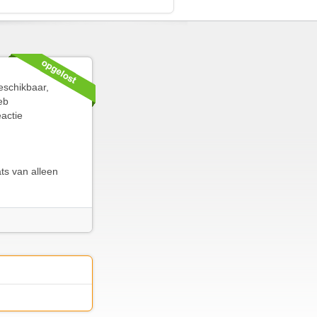
eschikbaar,
eb
actie
ts van alleen