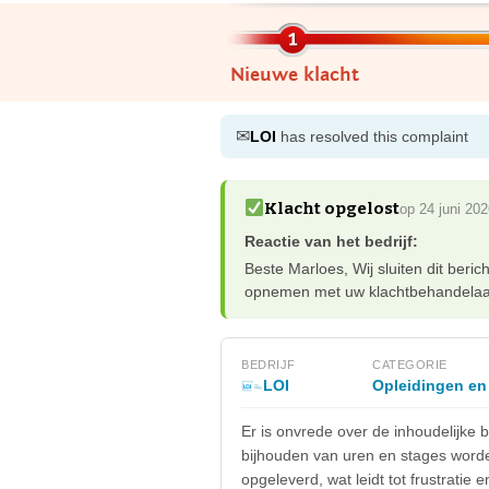
Nieuwe klacht
✉
LOI
has resolved this complaint
Klacht opgelost
op 24 juni 20
Reactie van het bedrijf:
Beste Marloes, Wij sluiten dit beri
opnemen met uw klachtbehandelaar.
BEDRIJF
CATEGORIE
LOI
Opleidingen en
Er is onvrede over de inhoudelijke
bijhouden van uren en stages wor
opgeleverd, wat leidt tot frustratie 