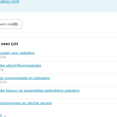
Wijzer / ACM
leem ook
(0)
 over LOI
fkosten voor opleiding
2026
ijke uitschrijfvoorwaarden
026
ige communicatie en oplossing
 2026
jke factuur na tussentijdse beëindiging opleiding
erinneringen en slechte service
OI →