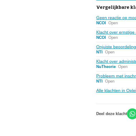
Vergelijkbare k
Geen reactie op modu
NCOI
Open
Klacht over ernstige
NCOI
Open
Onjuiste beoordeling
NTI
Open
Klacht over administr
NuTheorie
Open
Probleem met inschri
NTI
Open
Alle klachten in Op
Deel deze klacht