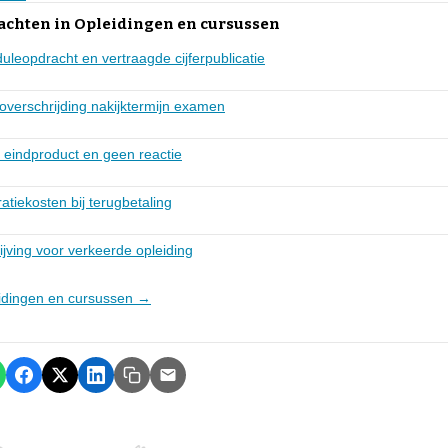
lachten in Opleidingen en cursussen
leopdracht en vertraagde cijferpublicatie
 overschrijding nakijktermijn examen
 eindproduct en geen reactie
atiekosten bij terugbetaling
jving voor verkeerde opleiding
leidingen en cursussen →