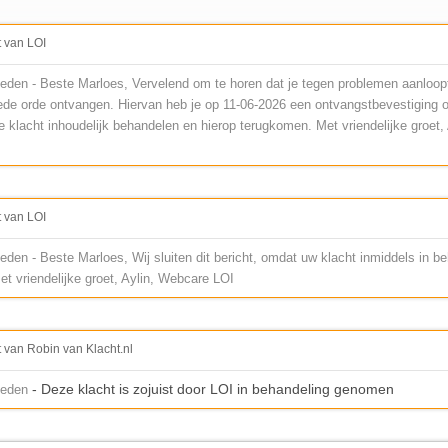
t van LOI
eden - Beste Marloes, Vervelend om te horen dat je tegen problemen aanloopt
oede orde ontvangen. Hiervan heb je op 11-06-2026 een ontvangstbevestiging 
je klacht inhoudelijk behandelen en hierop terugkomen. Met vriendelijke groet
t van LOI
den - Beste Marloes, Wij sluiten dit bericht, omdat uw klacht inmiddels in be
t vriendelijke groet, Aylin, Webcare LOI
t van Robin van Klacht.nl
- Deze klacht is zojuist door LOI in behandeling genomen
leden