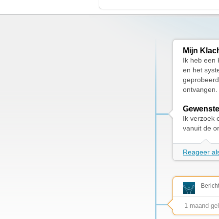
Mijn Klac
Ik heb een 
en het syst
geprobeerd
ontvangen. 
Gewenste
Ik verzoek 
vanuit de o
Reageer als
Berich
1 maand ge