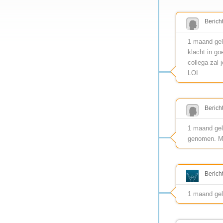
Berich
1 maand gel
klacht in g
collega zal 
LOI
Berich
1 maand gele
genomen. Me
Berich
1 maand ge