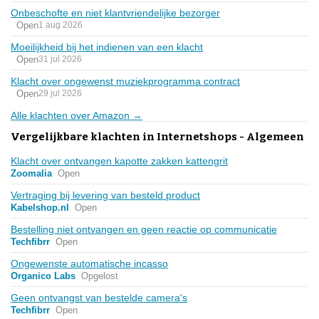
Onbeschofte en niet klantvriendelijke bezorger
Open
1 aug 2026
Moeilijkheid bij het indienen van een klacht
Open
31 jul 2026
Klacht over ongewenst muziekprogramma contract
Open
29 jul 2026
Alle klachten over Amazon →
Vergelijkbare klachten in Internetshops - Algemeen
Klacht over ontvangen kapotte zakken kattengrit
Zoomalia
Open
Vertraging bij levering van besteld product
Kabelshop.nl
Open
Bestelling niet ontvangen en geen reactie op communicatie
Techfibrr
Open
Ongewenste automatische incasso
Organico Labs
Opgelost
Geen ontvangst van bestelde camera's
Techfibrr
Open