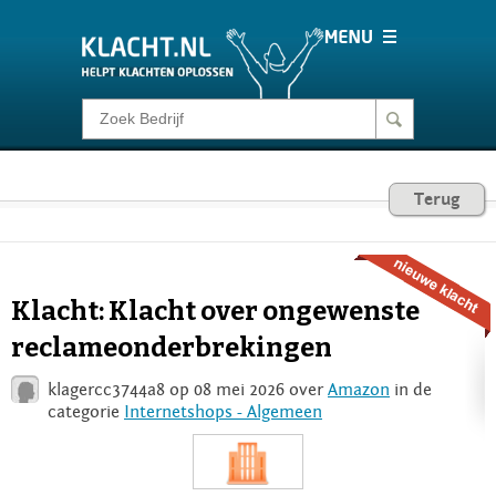
Klacht melden
Consumentenrecht
Terug
Barometer
Klacht: Klacht over ongewenste
Voor Bedrijven
reclameonderbrekingen
klagercc3744a8 op 08 mei 2026 over
Amazon
in de
Login
categorie
Internetshops - Algemeen