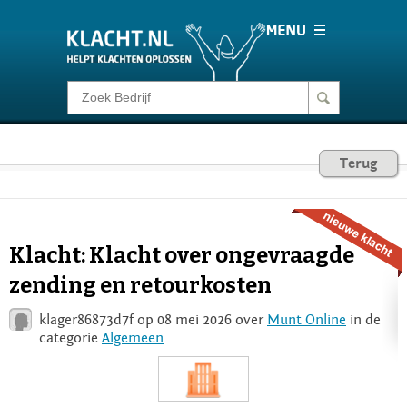
Klacht melden
Consumentenrecht
Terug
Barometer
Klacht: Klacht over ongevraagde
Voor Bedrijven
zending en retourkosten
klager86873d7f op 08 mei 2026 over
Munt Online
in de
Login
categorie
Algemeen