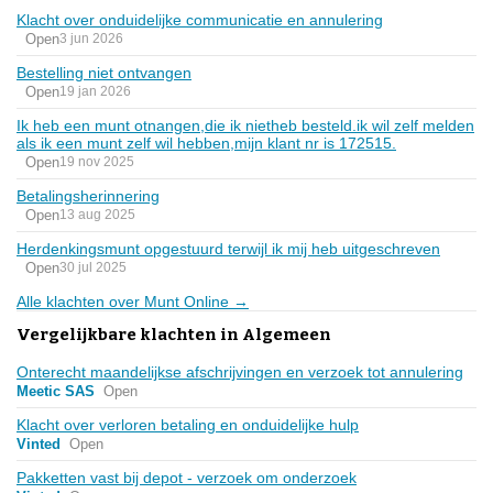
Klacht over onduidelijke communicatie en annulering
Open
3 jun 2026
Bestelling niet ontvangen
Open
19 jan 2026
Ik heb een munt otnangen,die ik nietheb besteld.ik wil zelf melden
als ik een munt zelf wil hebben,mijn klant nr is 172515.
Open
19 nov 2025
Betalingsherinnering
Open
13 aug 2025
Herdenkingsmunt opgestuurd terwijl ik mij heb uitgeschreven
Open
30 jul 2025
Alle klachten over Munt Online →
Vergelijkbare klachten in Algemeen
Onterecht maandelijkse afschrijvingen en verzoek tot annulering
Meetic SAS
Open
Klacht over verloren betaling en onduidelijke hulp
Vinted
Open
Pakketten vast bij depot - verzoek om onderzoek