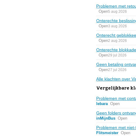
Problemen met retour
Open
5 aug 2026
Onterechte beslissi
Open
3 aug 2026
Onterecht geblokkee
Open
2 aug 2026
Onterechte blokkade
Open
29 jul 2026
Geen betaling ontva
Open
27 jul 2026
Alle klachten over V
Vergelijkbare k
Problemen met cont
lebara
Open
Geen folders ontva
inMijnBus
Open
Problemen met niet-
Flitsmeister
Open