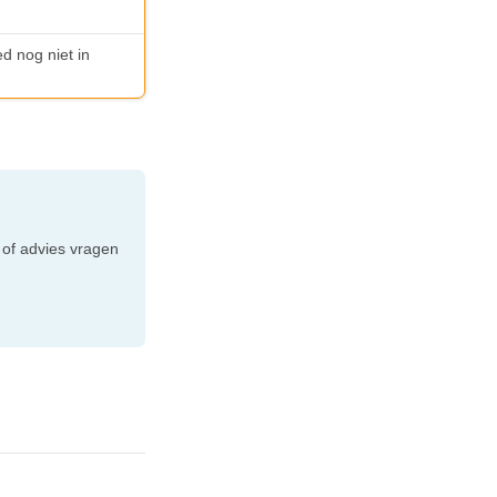
ed nog niet in
e
 of advies vragen