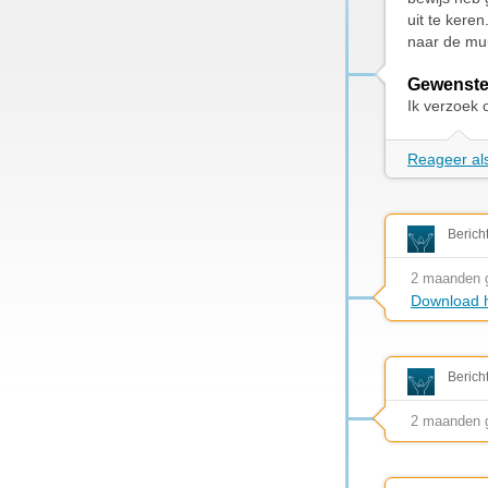
uit te keren
naar de muu
Gewenste
Ik verzoek 
Reageer als
Berich
2 maanden 
Download h
Berich
2 maanden 