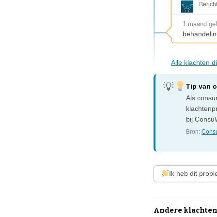
Berich
1 maand ge
behandelin
Alle klachten 
Tip van 
Als consum
klachtenp
bij ConsuW
Bron:
Consu
Ik heb dit prob
Andere klachten