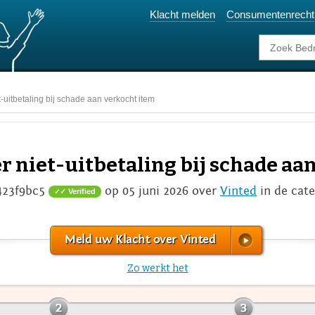
Klacht melden
Consumentenrecht
t-uitbetaling bij schade aan verkocht item
er niet-uitbetaling bij schade aa
423f9bc5
op 05 juni 2026 over
Vinted
in de cat
✓ Verified
Meld uw Klacht over Vinted
Zo werkt het