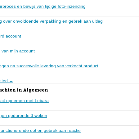
proces en bewijs van tijdige foto-inzending
ng over onvoldoende verpakking en gebrek aan uitleg
rd account
 van mijn account
ngen na succesvolle levering van verkocht product
inted →
lachten in Algemeen
act opnemen met Lebara
ngen gedurende 3 weken
functionerende dot en gebrek aan reactie