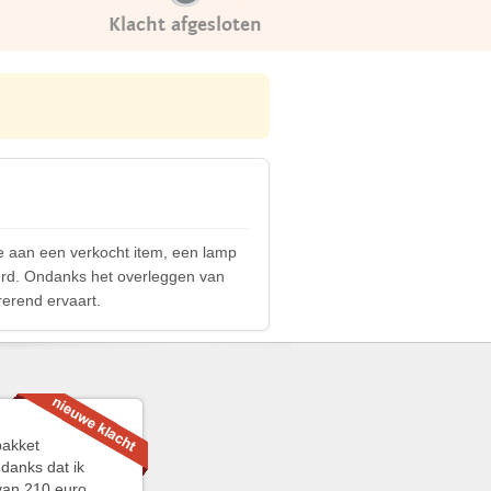
Klacht afgesloten
de aan een verkocht item, een lamp
urd. Ondanks het overleggen van
rerend ervaart.
pakket
danks dat ik
van 210 euro