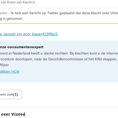
t van Robin van Klacht.nl
- Ik heb een bericht op Twitter geplaatst dat deze klacht over Vint
leden
g is genomen.
die gemeld zijn door klager423f9bc5
onze consumentenexpert
ent in Nederland heeft u sterke rechten. Bij klachten kunt u de intern
rocedure doorlopen, naar de Geschillencommissie of het Kifid stappen,
ijzer.
Wijzer / ACM
leem ook
(1)
 over Vinted