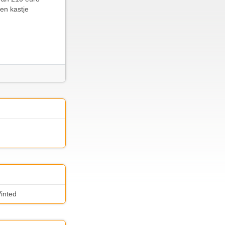
een kastje
Vinted