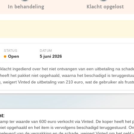
In behandeling
Klacht opgelost
STATUS
DATUM
Open
5 juni 2026
 klacht ingediend over het niet ontvangen van een uitbetaling na scha
heeft het pakket niet opgehaald, waarna het beschadigd is teruggestu
 weigert Vinted de uitbetaling van 210 euro, wat de gebruiker als frust
ht:
lamp ter waarde van 600 euro verkocht via Vinted. De koper heeft het 
niet opgehaald en het item is vervolgens beschadigd teruggestuurd. On
geleverd van de verpakking en de schade, weigert Vinted om het geld 