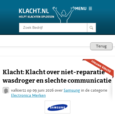
Klacht melden
Consumentenrecht
Terug
Barometer
Klacht: Klacht over niet-reparatie
Voor Bedrijven
wasdroger en slechte communicatie
valkier11 op 09 juni 2026 over
Samsung
in de categorie
Login
Electronica Merken