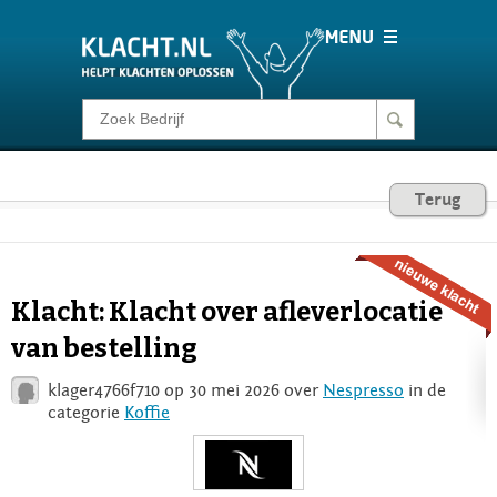
Klacht melden
Consumentenrecht
Terug
Barometer
Klacht: Klacht over afleverlocatie
Voor Bedrijven
van bestelling
klager4766f710 op 30 mei 2026 over
Nespresso
in de
Login
categorie
Koffie