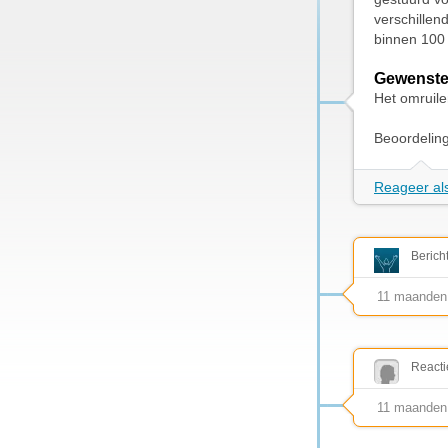
verschillen
binnen 100
Gewenste
Het omruil
Beoordelin
Reageer als
Berich
11 maanden
Reacti
11 maanden 