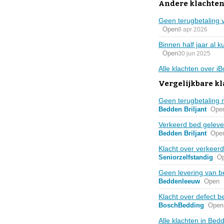
Andere klachten
Geen terugbetaling 
Open
8 apr 2026
Binnen half jaar al k
Open
30 jun 2025
Alle klachten over i
Vergelijkbare k
Geen terugbetaling n
Bedden Briljant
Ope
Verkeerd bed gelever
Bedden Briljant
Ope
Klacht over verkeer
Seniorzelfstandig
O
Geen levering van 
Beddenleeuw
Open
Klacht over defect b
BoschBedding
Open
Alle klachten in Be