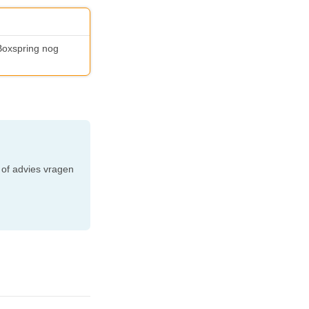
iBoxspring nog
e
 of advies vragen