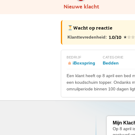
Nieuwe klacht
Wacht op reactie
1.0/10
Klanttevredenheid:
★☆☆
BEDRIJF
CATEGORIE
iBoxspring
Bedden
Een klant heeft op 8 april een bed 
een koudschuim topper. Ondanks mee
omruilperiode binnen 100 dagen ligt
Mijn Klac
Op 8 april 
gestuurd vo