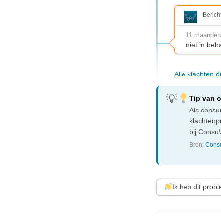
Berich
11 maanden
niet in be
Alle klachten 
Tip van 
Als consum
klachtenp
bij ConsuW
Bron:
Consu
Ik heb dit prob