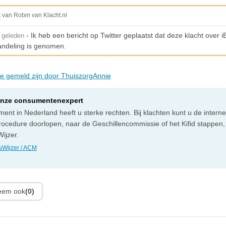
t van Robin van Klacht.nl
- Ik heb een bericht op Twitter geplaatst dat deze klacht over 
 geleden
handeling is genomen.
die gemeld zijn door ThuiszorgAnnie
onze consumentenexpert
ent in Nederland heeft u sterke rechten. Bij klachten kunt u de intern
rocedure doorlopen, naar de Geschillencommissie of het Kifid stappen,
ijzer.
Wijzer / ACM
leem ook
(0)