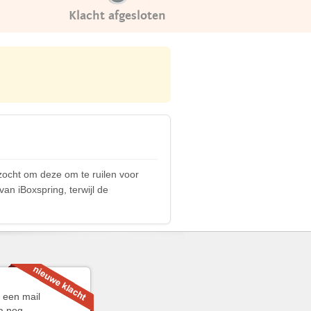
Klacht afgesloten
rzocht om deze om te ruilen voor
an iBoxspring, terwijl de
l een mail
a nog