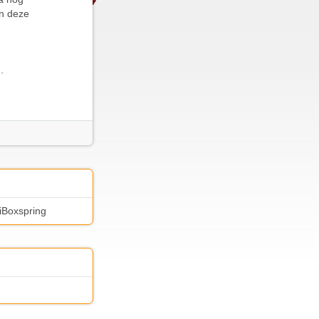
on deze
.
 iBoxspring