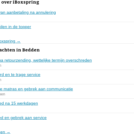
 over iBoxspring
van aanbetaling na annulering
uilen in de topper
Boxspring →
lachten in Bedden
a retourzending, wettelijke termijn overschreden
n
d en te trage service
n
de matras en gebrek aan communicatie
pen
bed na 15 werkdagen
ed en gebrek aan service
dden →