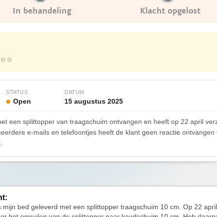
In behandeling
Klacht opgelost
☆☆
STATUS
DATUM
Open
15 augustus 2025
met een splittopper van traagschuim ontvangen en heeft op 22 april ve
rdere e-mails en telefoontjes heeft de klant geen reactie ontvangen v
.
ht:
is mijn bed geleverd met een splittopper traagschuim 10 cm. Op 22 apri
or het omruilen van de splittopper naar koudschuim 10 cm. Heb daarn