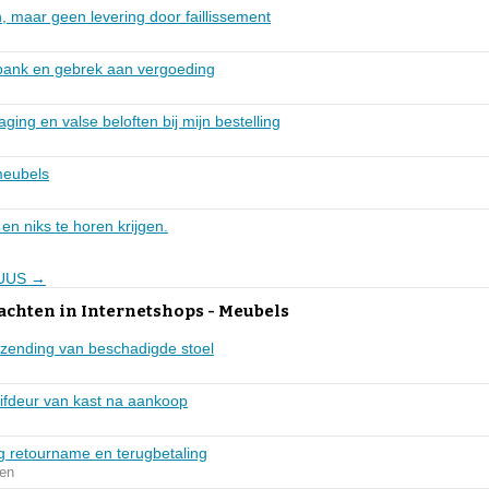
n, maar geen levering door faillissement
 bank en gebrek aan vergoeding
ging en valse beloften bij mijn bestelling
meubels
n niks te horen krijgen.
 HUUS →
achten in Internetshops - Meubels
zending van beschadigde stoel
fdeur van kast na aankoop
ng retourname en terugbetaling
en