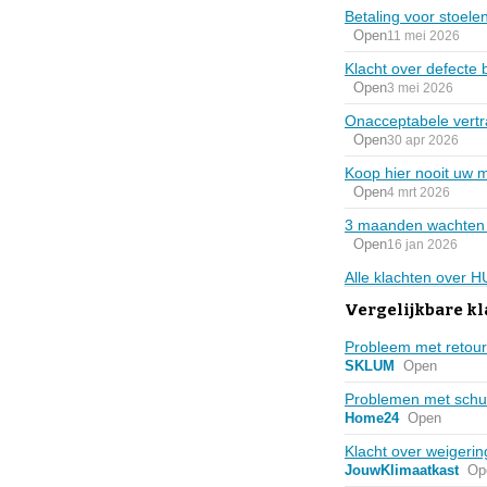
Betaling voor stoele
Open
11 mei 2026
Klacht over defecte
Open
3 mei 2026
Onacceptabele vertra
Open
30 apr 2026
Koop hier nooit uw 
Open
4 mrt 2026
3 maanden wachten e
Open
16 jan 2026
Alle klachten over
Vergelijkbare kl
Probleem met retour
SKLUM
Open
Problemen met schui
Home24
Open
Klacht over weigeri
JouwKlimaatkast
Op