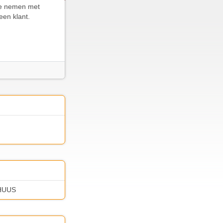
te nemen met
een klant.
 HUUS