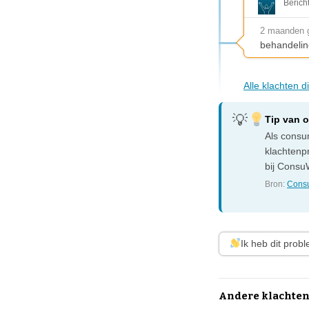
Berich
2 maanden 
behandelin
Alle klachten 
Tip van 
Als consum
klachtenp
bij ConsuW
Bron:
Consu
Ik heb dit prob
Andere klachten