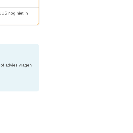
UUS nog niet in
e
 of advies vragen