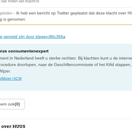
t van Robin van Klacht.nl
- Ik heb een bericht op Twitter geplaatst dat deze klacht over H
geleden
g is genomen.
die gemeld zijn door klagerc86c366a
onze consumentenexpert
ent in Nederland heeft u sterke rechten. Bij klachten kunt u de intern
rocedure doorlopen, naar de Geschillencommissie of het Kifid stappen,
ijzer.
Wijzer / ACM
leem ook
(0)
 over HUUS