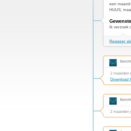
een maand 
HUUS, maar 
Gewenste
Ik verzoek 
Reageer als
Berich
2 maanden 
Download h
Berich
2 maanden 