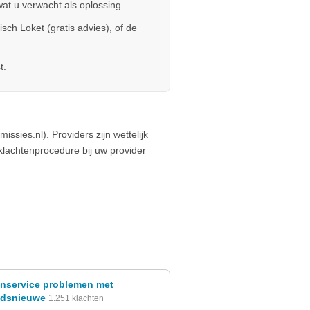
wat u verwacht als oplossing.
sch Loket (gratis advies), of de
t.
sies.nl). Providers zijn wettelijk
e klachtenprocedure bij uw provider
enservice problemen met
ndsnieuwe
1.251 klachten