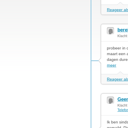
Reageer als
bere
Klacht
probeer in 
maart een a
dagen duren
meer
Reageer als
Geen
Klacht
Telefo
Ik ben sind
gemaild. Di