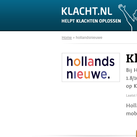
Home
hollandsnieuwe
K
Bij 
1.8/
op K
Laatst
Holl
mobi