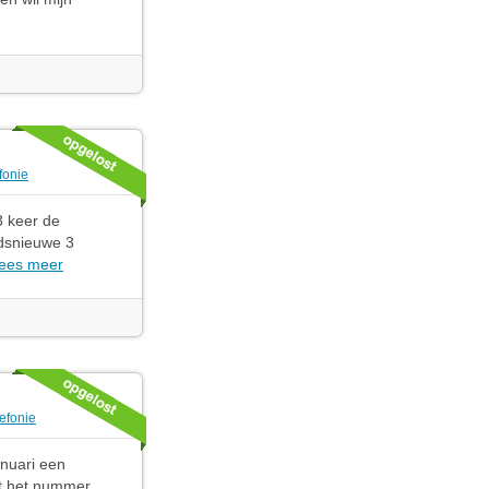
fonie
3 keer de
ndsnieuwe 3
ees meer
efonie
anuari een
at het nummer