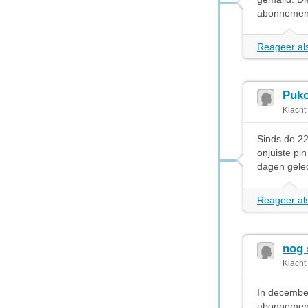
abonnement
Reageer als
Pukc
Klacht
Sinds de 22
onjuiste pi
dagen geled
Reageer als
nog
Klacht
In december
abonnement