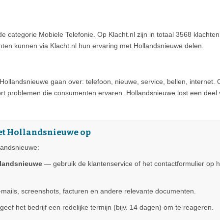
 de categorie Mobiele Telefonie. Op Klacht.nl zijn in totaal 3568 klach
ten kunnen via Klacht.nl hun ervaring met Hollandsnieuwe delen.
llandsnieuwe gaan over: telefoon, nieuwe, service, bellen, internet.
ort problemen die consumenten ervaren. Hollandsnieuwe lost een deel 
met Hollandsnieuwe op
llandsnieuwe:
llandsnieuwe
— gebruik de klantenservice of het contactformulier op h
ails, screenshots, facturen en andere relevante documenten.
eef het bedrijf een redelijke termijn (bijv. 14 dagen) om te reageren.