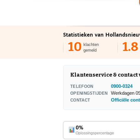
Statistieken van Hollandsnieu
10
1.8
klachten
gemeld
Klantenservice & contac
0900-0324
TELEFOON
Werkdagen 09
OPENINGSTIJDEN
Officiële con
CONTACT
0%
Oplossingspercentage