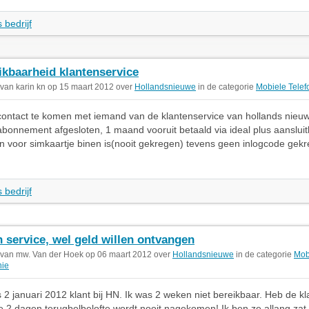
 bedrijf
ikbaarheid klantenservice
 van karin kn op 15 maart 2012 over
Hollandsnieuwe
in de categorie
Mobiele Telef
contact te komen met iemand van de klantenservice van hollands nieuw
bonnement afgesloten, 1 maand vooruit betaald via ideal plus aansluit
 voor simkaartje binen is(nooit gekregen) tevens geen inlogcode gekr
 bedrijf
 service, wel geld willen ontvangen
 van mw. Van der Hoek op 06 maart 2012 over
Hollandsnieuwe
in de categorie
Mob
nie
s 2 januari 2012 klant bij HN. Ik was 2 weken niet bereikbaar. Heb de k
e 2 dagen terugbelbelofte wordt nooit nagekomen! Ik ben ze allang zat 