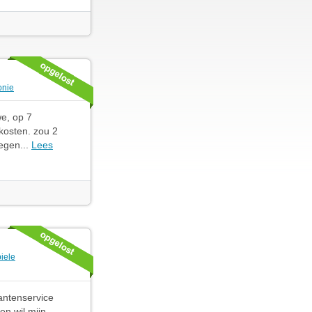
onie
e, op 7
kosten. zou 2
egen...
Lees
iele
lantenservice
en wil mijn