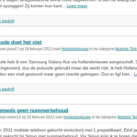
 opzeggen! Zij komen hun kant...
Lees meer
 bedrijf
ode doet het niet
 van joop47 op 28 februari 2012 over
Hollandsnieuwe
in de categorie
Mobiele Tele
ste heb ik een Samsung Galaxy Ace via hollandsnieuwe aangeschaft. 
n ingevoerd, dus de pukcode gebruikt maar die werkt niet. ik heb Holla
en een mail gestuurd maar geen reactie gekregen. Dus er ligt hier...
L
 bedrijf
 steeds geen nummerbehoud
 van vroen12 op 22 februari 2012 over
Hollandsnieuwe
in de categorie
Mobiele Tel
 2011 mobiele telefoon gekocht simlockvrij met 1 prepaidkaart. Eind j
 gekocht bij Simyo met nummerbehoud. Via Simyo krijg ik te horen d