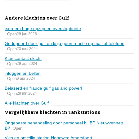
Andere klachten over Gulf
extreem hoge opzeg en overstapboete
Open
29 jan 2026
Gedupeerd door gulf en krijg geen reactie op mail of telefoon
Open
23 mei 2024
Klantcontact slecht
Open
29 apr 2024
inloggen en bellen
Open
6 apr 2024
Belazerd en fraude gulf gas and power!
Open
28 mrt 2024
Alle klachten over Gulf →
Vergelijkbare klachten in Tankstations
Ongepaste behandeling door personeel bij BP Nieuwvennep
BP
Open
Vies en onveilig station Hogeweg Amersfoort