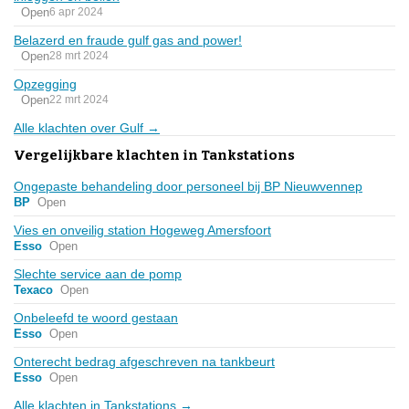
Open
6 apr 2024
Belazerd en fraude gulf gas and power!
Open
28 mrt 2024
Opzegging
Open
22 mrt 2024
Alle klachten over Gulf →
Vergelijkbare klachten in Tankstations
Ongepaste behandeling door personeel bij BP Nieuwvennep
BP
Open
Vies en onveilig station Hogeweg Amersfoort
Esso
Open
Slechte service aan de pomp
Texaco
Open
Onbeleefd te woord gestaan
Esso
Open
Onterecht bedrag afgeschreven na tankbeurt
Esso
Open
Alle klachten in Tankstations →