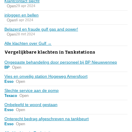
Klantcontact slecht
Open
29 apr 2024
inloggen en bellen
Open
6 apr 2024
Belazerd en fraude gulf gas and power!
Open
28 mrt 2024
Alle klachten over Gulf →
Vergelijkbare klachten in Tankstations
Ongepaste behandeling door personeel bij BP Nieuwvennep
BP
Open
Vies en onveilig station Hogeweg Amersfoort
Esso
Open
Slechte service aan de pomp
Texaco
Open
Onbeleefd te woord gestaan
Esso
Open
Onterecht bedrag afgeschreven na tankbeurt
Esso
Open