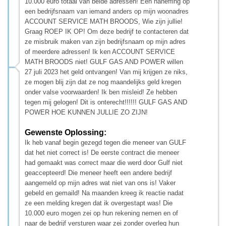
10.000 euro totaal van beide adressen! Een naheffing op
een bedrijfsnaam van iemand anders op mijn woonadres
ACCOUNT SERVICE MATH BROODS, Wie zijn jullie!
Graag ROEP IK OP! Om deze bedrijf te contacteren dat
ze misbruik maken van zijn bedrijfsnaam op mijn adres
of meerdere adressen! Ik ken ACCOUNT SERVICE
MATH BROODS niet! GULF GAS AND POWER willen
27 juli 2023 het geld ontvangen! Van mij krijgen ze niks,
ze mogen blij zijn dat ze nog maandelijks geld kregen
onder valse voorwaarden! Ik ben misleid! Ze hebben
tegen mij gelogen! Dit is onterecht!!!!!! GULF GAS AND
POWER HOE KUNNEN JULLIE ZO ZIJN!
Gewenste Oplossing:
Ik heb vanaf begin gezegd tegen die meneer van GULF
dat het niet correct is! De eerste contract die meneer
had gemaakt was correct maar die werd door Gulf niet
geaccepteerd! Die meneer heeft een andere bedrijf
aangemeld op mijn adres wat niet van ons is! Vaker
gebeld en gemaild! Na maanden kreeg ik reactie nadat
ze een melding kregen dat ik overgestapt was! Die
10.000 euro mogen zei op hun rekening nemen en of
naar de bedrijf versturen waar zei zonder overleg hun