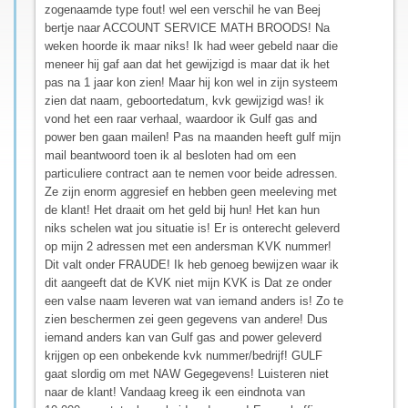
zogenaamde type fout! wel een verschil he van Beej
bertje naar ACCOUNT SERVICE MATH BROODS! Na
weken hoorde ik maar niks! Ik had weer gebeld naar die
meneer hij gaf aan dat het gewijzigd is maar dat ik het
pas na 1 jaar kon zien! Maar hij kon wel in zijn systeem
zien dat naam, geboortedatum, kvk gewijzigd was! ik
vond het een raar verhaal, waardoor ik Gulf gas and
power ben gaan mailen! Pas na maanden heeft gulf mijn
mail beantwoord toen ik al besloten had om een
particuliere contract aan te nemen voor beide adressen.
Ze zijn enorm aggresief en hebben geen meeleving met
de klant! Het draait om het geld bij hun! Het kan hun
niks schelen wat jou situatie is! Er is onterecht geleverd
op mijn 2 adressen met een andersman KVK nummer!
Dit valt onder FRAUDE! Ik heb genoeg bewijzen waar ik
dit aangeeft dat de KVK niet mijn KVK is Dat ze onder
een valse naam leveren wat van iemand anders is! Zo te
zien beschermen zei geen gegevens van andere! Dus
iemand anders kan van Gulf gas and power geleverd
krijgen op een onbekende kvk nummer/bedrijf! GULF
gaat slordig om met NAW Gegegevens! Luisteren niet
naar de klant! Vandaag kreeg ik een eindnota van