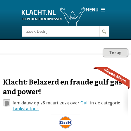
Klacht melden
Consumentenrecht
Terug
Barometer
Klacht: Belazerd en fraude gulf gas
Voor Bedrijven
and power!
famklauw op 28 maart 2024 over
Gulf
in de categorie
Login
Tankstations