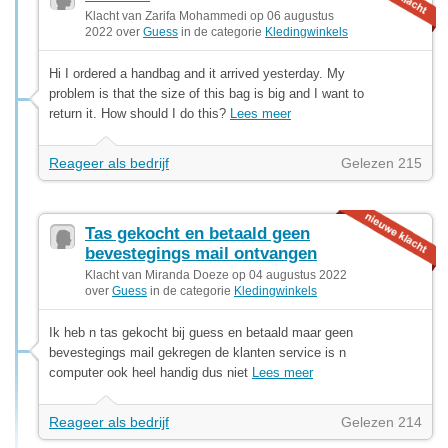
Klacht van Zarifa Mohammedi op 06 augustus
2022 over
Guess
in de categorie
Kledingwinkels
Hi I ordered a handbag and it arrived yesterday. My
problem is that the size of this bag is big and I want to
return it. How should I do this?
Lees meer
Reageer als bedrijf
Gelezen 215
Tas gekocht en betaald geen
bevestegings mail ontvangen
Klacht van Miranda Doeze op 04 augustus 2022
over
Guess
in de categorie
Kledingwinkels
Ik heb n tas gekocht bij guess en betaald maar geen
bevestegings mail gekregen de klanten service is n
computer ook heel handig dus niet
Lees meer
Reageer als bedrijf
Gelezen 214