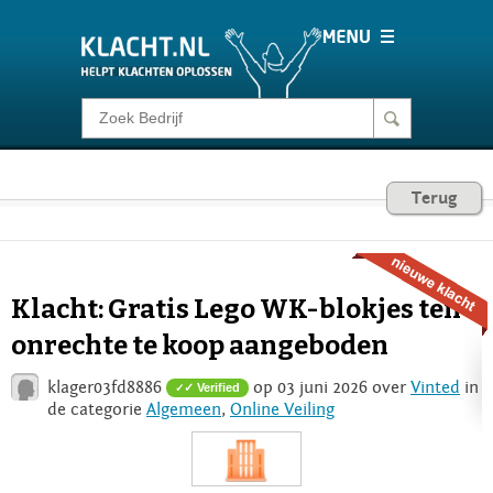
Klacht melden
Consumentenrecht
Terug
Barometer
Klacht: Gratis Lego WK-blokjes ten
Voor Bedrijven
onrechte te koop aangeboden
klager03fd8886
op 03 juni 2026 over
Vinted
in
✓ Verified
Login
de categorie
Algemeen
,
Online Veiling