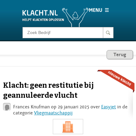
Klacht melden
Consumentenrecht
Terug
Barometer
Klacht: geen restitutie bij
Voor Bedrijven
geannuleerde vlucht
Frances Knufman op 29 januari 2025 over
Easyjet
in de
Login
categorie
Vliegmaatschappij