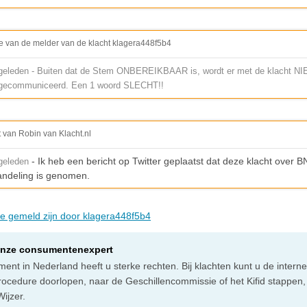
e van de melder van de klacht klagera448f5b4
eleden - Buiten dat de Stem ONBEREIKBAAR is, wordt er met de klacht N
gecommuniceerd. Een 1 woord SLECHT!!
t van Robin van Klacht.nl
- Ik heb een bericht op Twitter geplaatst dat deze klacht over
geleden
handeling is genomen.
die gemeld zijn door klagera448f5b4
onze consumentenexpert
ent in Nederland heeft u sterke rechten. Bij klachten kunt u de intern
rocedure doorlopen, naar de Geschillencommissie of het Kifid stappen,
ijzer.