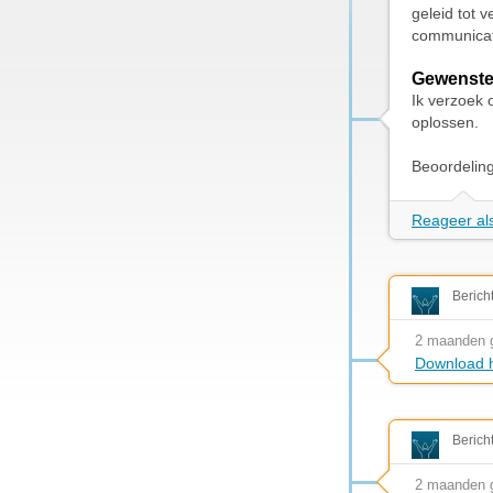
geleid tot 
communicat
Gewenste
Ik verzoek 
oplossen.
Beoordelin
Reageer als
Berich
2 maanden 
Download h
Berich
2 maanden 