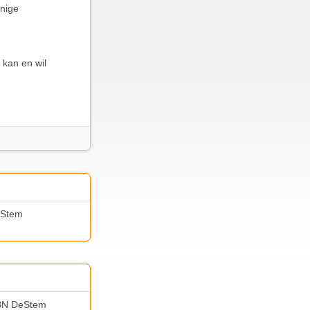
enige
 kan en wil
eStem
r BN DeStem