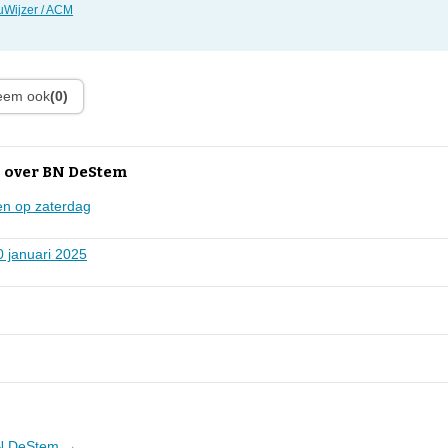
Wijzer / ACM
leem ook
(0)
 over BN DeStem
en op zaterdag
0 januari 2025
 BN DeStem →