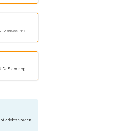
IETS gedaan en
 BN DeStem nog
e
 of advies vragen