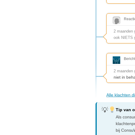
Reacti
2 maanden g
ook NIETS 
Berich
2 maanden 
niet in be
Alle klachten 
Tip van 
Als consum
klachtenp
bij ConsuW