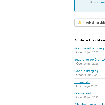
Bron:
Consu
Ik heb dit prob
Andere klachten
Geen krant ontvang
Open
13 jun 2026
bezorging op 9 en 1
Open
10 jan 2026
Geen bezorging
Open
25 okt 2025
De kwestie
Open
14 jul 2025
Oosterhout
Open
25 jun 2025
Alle klachten over