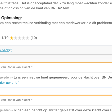
veel frustratie. Het is onacceptabel dat ik zo lang moet wachten zonder 
ie of oplossing van de kant van BN DeStem.
 Oplossing:
om een rechtstreekse verbinding met een medewerker die dit probleem
g 1/10
(10)
 bedrijf
t van Robin van Klacht.nl
- Er is een nieuwe brief gegenereerd voor de klacht over BN D
geleden
ier uw brief
t van Robin van Klacht.nl
- Ik heb een bericht op Twitter geplaatst over deze klacht ove
geleden