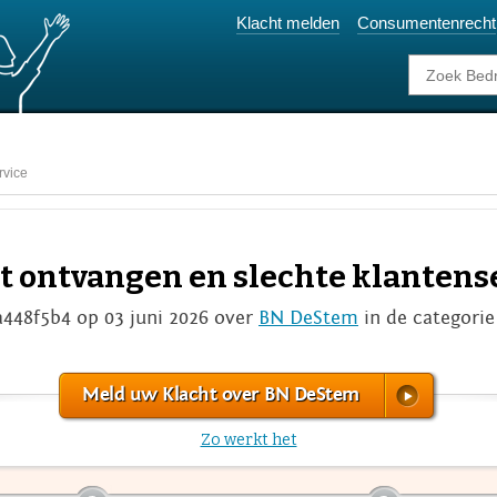
Klacht melden
Consumentenrecht
rvice
t ontvangen en slechte klantens
a448f5b4 op 03 juni 2026 over
BN DeStem
in de categori
Meld uw Klacht over BN DeStem
Zo werkt het