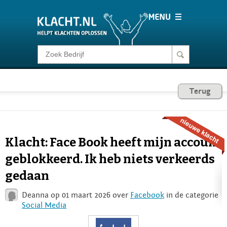
Klacht melden
Consumentenrecht
Terug
Barometer
Klacht: Face Book heeft mijn account
Voor Bedrijven
geblokkeerd. Ik heb niets verkeerds
gedaan
Login
Deanna op 01 maart 2026 over
Facebook
in de categorie
Social Media