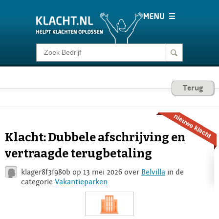
Klacht melden
Consumentenrecht
Terug
Barometer
Klacht: Dubbele afschrijving en
Voor Bedrijven
vertraagde terugbetaling
klager8f3f980b op 13 mei 2026 over
Belvilla
in de
Login
categorie
Vakantieparken