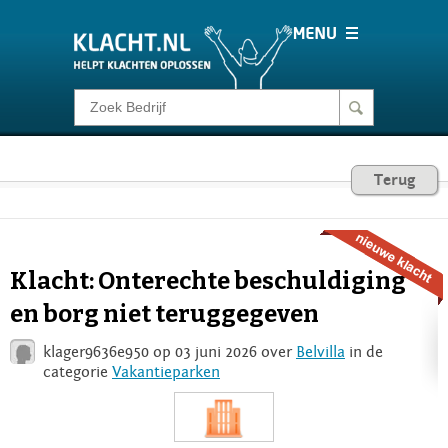
Klacht melden
Consumentenrecht
Terug
Barometer
Klacht: Onterechte beschuldiging
Voor Bedrijven
en borg niet teruggegeven
klager9636e950 op 03 juni 2026 over
Belvilla
in de
Login
categorie
Vakantieparken