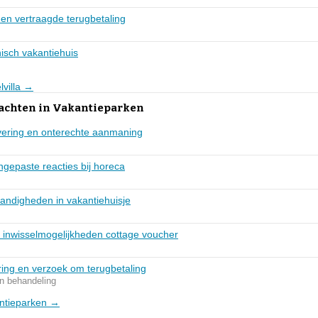
 en vertraagde terugbetaling
isch vakantiehuis
lvilla →
lachten in Vakantieparken
vering en onterechte aanmaning
ngepaste reacties bij horeca
ndigheden in vakantiehuisje
e inwisselmogelijkheden cottage voucher
ring en verzoek om terugbetaling
In behandeling
antieparken →