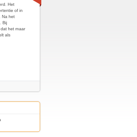
erd. Het
rtentie of in
. Na het
 Bij
 dat het maar
lt als
a