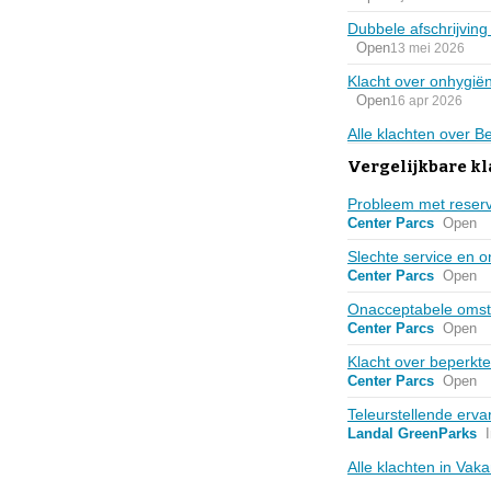
Dubbele afschrijving
Open
13 mei 2026
Klacht over onhygiën
Open
16 apr 2026
Alle klachten over Be
Vergelijkbare k
Probleem met reser
Center Parcs
Open
Slechte service en o
Center Parcs
Open
Onacceptabele omsta
Center Parcs
Open
Klacht over beperkt
Center Parcs
Open
Teleurstellende erva
Landal GreenParks
Alle klachten in Vak