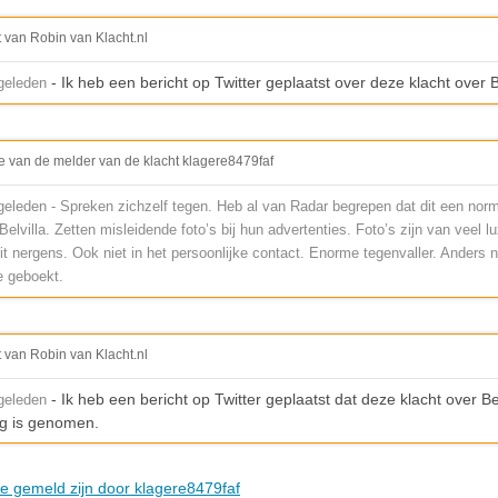
t van Robin van Klacht.nl
- Ik heb een bericht op Twitter geplaatst over deze klacht over B
geleden
e van de melder van de klacht klagere8479faf
eleden - Spreken zichzelf tegen. Heb al van Radar begrepen dat dit een nor
 Belvilla. Zetten misleidende foto’s bij hun advertenties. Foto’s zijn van veel l
t nergens. Ook niet in het persoonlijke contact. Enorme tegenvaller. Anders n
 geboekt.
t van Robin van Klacht.nl
- Ik heb een bericht op Twitter geplaatst dat deze klacht over Bel
geleden
g is genomen.
die gemeld zijn door klagere8479faf