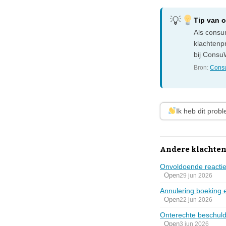
Tip van 
Als consum
klachtenp
bij ConsuW
Bron:
Consu
Ik heb dit prob
Andere klachten 
Onvoldoende reactie
Open
29 jun 2026
Annulering boeking e
Open
22 jun 2026
Onterechte beschuld
Open
3 jun 2026