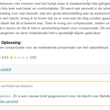
 kwamen niet overeen met het huisje waar ik daadwerkelijk heb geloge
 foto leek veel beter en comfortabeler. Dit werd niet vermeld in de adve
sseling voor mijn bezoek, wat een grote teleurstelling was bij aankomst
n een klacht, kreeg ik te horen dat ze er mee aan de slag zouden gaan.
bleek dat dit al bekend was. Toen ik vroeg om compensatie, zeiden ze
to’s waren en dat ik niet in aanmerking kwam voor compensatie. Dit voe
 aangezien ze deze misleidende foto’s opzettelijk blijven gebruiken.
 Oplossing:
om compensatie voor de misleidende presentatie van het vakantiehuis.
g 1/10
(10)
 bedrijf
t van Robin van Klacht.nl
- Er is een nieuwe brief gegenereerd voor de klacht over Belvill
geleden
ier uw brief