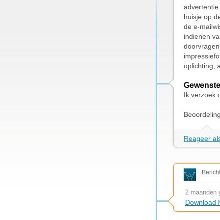
advertentie
huisje op de
de e-mailwi
indienen va
doorvragen 
impressiefo
oplichting,
Gewenste
Ik verzoek 
Beoordelin
Reageer als
Berich
2 maanden 
Download h