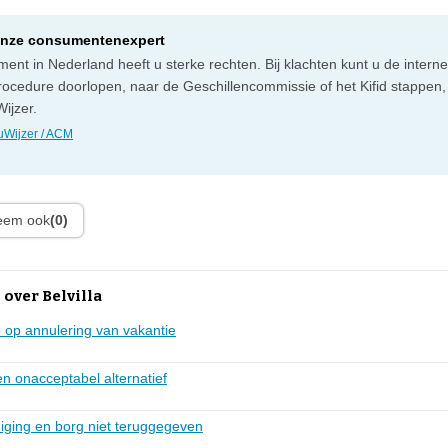
onze consumentenexpert
ent in Nederland heeft u sterke rechten. Bij klachten kunt u de intern
rocedure doorlopen, naar de Geschillencommissie of het Kifid stappen,
ijzer.
Wijzer / ACM
leem ook
(0)
over Belvilla
 op annulering van vakantie
n onacceptabel alternatief
iging en borg niet teruggegeven