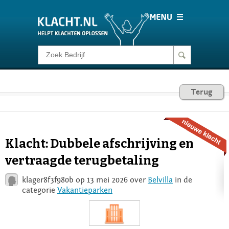
Klacht melden
Consumentenrecht
Terug
Barometer
Klacht: Dubbele afschrijving en
Voor Bedrijven
vertraagde terugbetaling
klager8f3f980b op 13 mei 2026 over
Belvilla
in de
Login
categorie
Vakantieparken