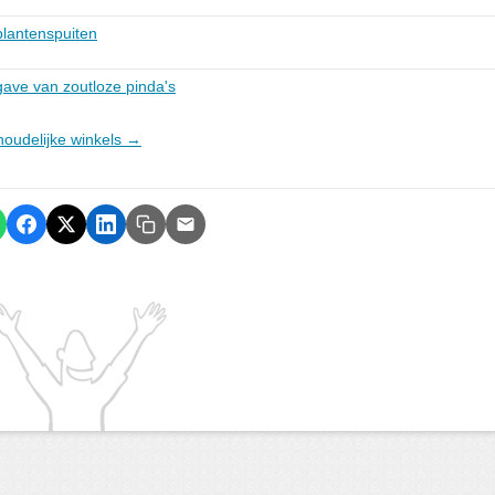
plantenspuiten
gave van zoutloze pinda's
shoudelijke winkels →