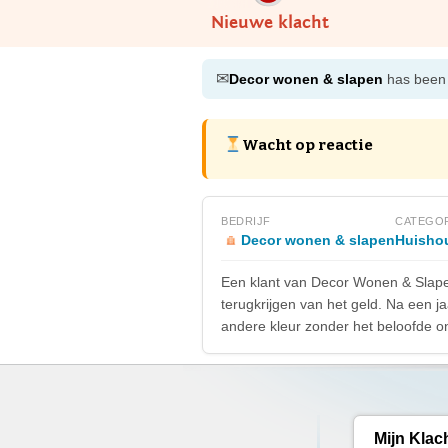
Nieuwe klacht
✉
Decor wonen & slapen
has been n
Wacht op reactie
BEDRIJF
CATEGO
Decor wonen & slapen
Huishou
Een klant van Decor Wonen & Slapen
terugkrijgen van het geld. Na een ja
andere kleur zonder het beloofde on
Mijn Klac