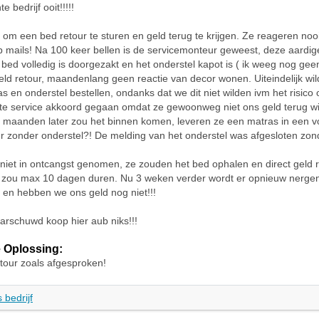
e bedrijf ooit!!!!!
g om een bed retour te sturen en geld terug te krijgen. Ze reageren noo
p mails! Na 100 keer bellen is de servicemonteur geweest, deze aardi
 bed volledig is doorgezakt en het onderstel kapot is ( ik weeg nog geen
geld retour, maandenlang geen reactie van decor wonen. Uiteindelijk wi
s en onderstel bestellen, ondanks dat we dit niet wilden ivm het risico 
te service akkoord gegaan omdat ze gewoonweg niet ons geld terug w
maanden later zou het binnen komen, leveren ze een matras in een vo
r zonder onderstel?! De melding van het onderstel was afgesloten zon
niet in ontcangst genomen, ze zouden het bed ophalen en direct geld 
t zou max 10 dagen duren. Nu 3 weken verder wordt er opnieuw nerge
en hebben we ons geld nog niet!!!
rschuwd koop hier aub niks!!!
 Oplossing:
tour zoals afgesproken!
 bedrijf