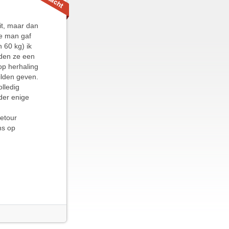
it, maar dan
ge man gaf
 60 kg) ik
lden ze een
op herhaling
ilden geven.
lledig
der enige
retour
ns op