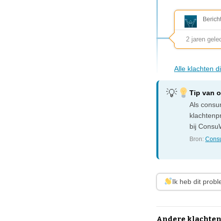
Berich
2 jaren gele
Alle klachten d
Tip van 
Als consum
klachtenp
bij ConsuW
Bron:
Consu
Ik heb dit prob
Andere klachten