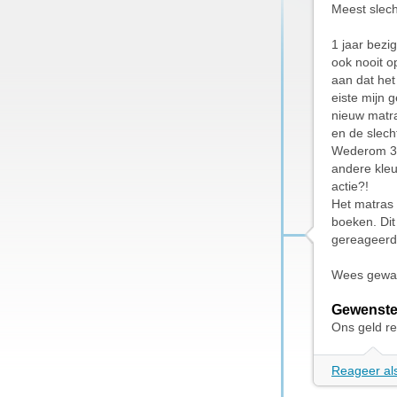
Meest slecht
1 jaar bezi
ook nooit o
aan dat het
eiste mijn 
nieuw matra
en de slech
Wederom 3 
andere kleu
actie?!
Het matras 
boeken. Di
gereageerd 
Wees gewaa
Gewenste
Ons geld re
Reageer als