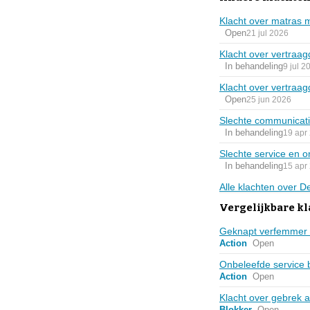
Klacht over matras 
Open
21 jul 2026
Klacht over vertraag
In behandeling
9 jul 2
Klacht over vertraa
Open
25 jun 2026
Slechte communicatie
In behandeling
19 apr
Slechte service en o
In behandeling
15 apr
Alle klachten over 
Vergelijkbare kl
Geknapt verfemmer z
Action
Open
Onbeleefde service b
Action
Open
Klacht over gebrek 
Blokker
Open