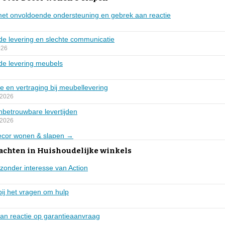
met onvoldoende ondersteuning en gebrek aan reactie
de levering en slechte communicatie
026
gde levering meubels
 en vertraging bij meubellevering
 2026
nbetrouwbare levertijden
 2026
Decor wonen & slapen →
achten in Huishoudelijke winkels
onder interesse van Action
ij het vragen om hulp
aan reactie op garantieaanvraag