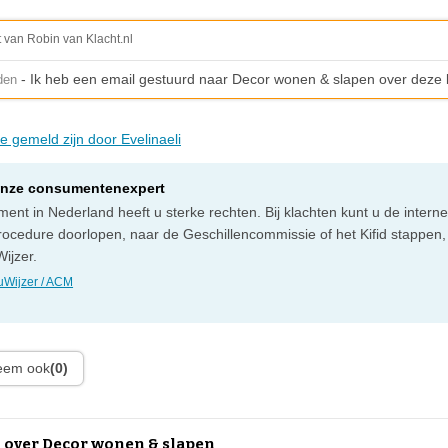
t van Robin van Klacht.nl
- Ik heb een email gestuurd naar Decor wonen & slapen over deze k
den
ie gemeld zijn door Evelinaeli
onze consumentenexpert
ent in Nederland heeft u sterke rechten. Bij klachten kunt u de intern
rocedure doorlopen, naar de Geschillencommissie of het Kifid stappen,
ijzer.
Wijzer / ACM
leem ook
(0)
 over Decor wonen & slapen