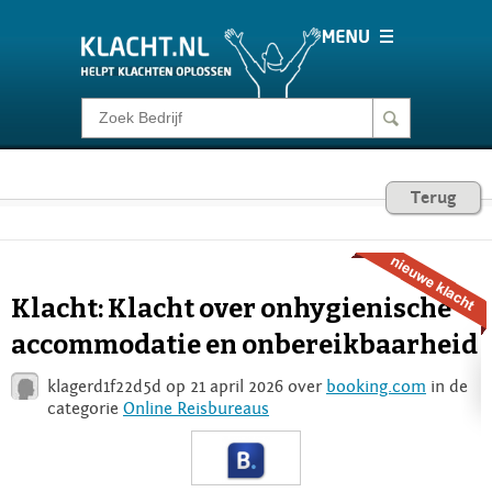
Klacht melden
Consumentenrecht
Terug
Barometer
Klacht: Klacht over onhygienische
Voor Bedrijven
accommodatie en onbereikbaarheid
klagerd1f22d5d op 21 april 2026 over
booking.com
in de
Login
categorie
Online Reisbureaus