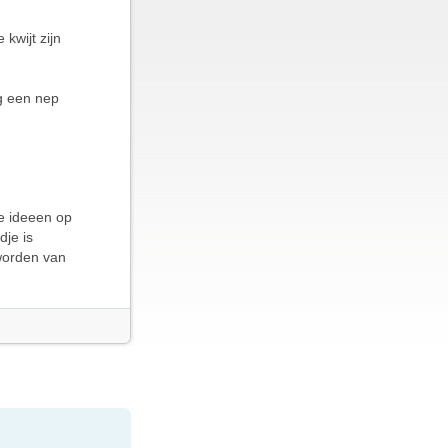
kwijt zijn
g een nep
re ideeen op
dje is
 worden van