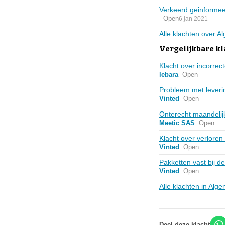
Verkeerd geinforme
Open
6 jan 2021
Alle klachten over 
Vergelijkbare k
Klacht over incorre
lebara
Open
Probleem met leveri
Vinted
Open
Onterecht maandelijk
Meetic SAS
Open
Klacht over verloren 
Vinted
Open
Pakketten vast bij 
Vinted
Open
Alle klachten in Al
Deel deze klacht