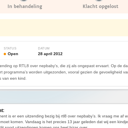
In behandeling
Klacht opgelost
STATUS
DATUM
Open
28 april 2012
zending op RTL8 over nepbaby's, die zij als ongepast ervaart. Op de dag
t soort programma's worden uitgezonden, vooral gezien de gevoeligheid
s van een kind.
ht:
nt is er een uitzending bezig bij rtl8 over nepbaby’s. Ik vraag me af 
e moet komen. Vandaag is het precies 13 jaar geleden dat wij een kindje
it soort uitzendingen komen ons heel bizar over.