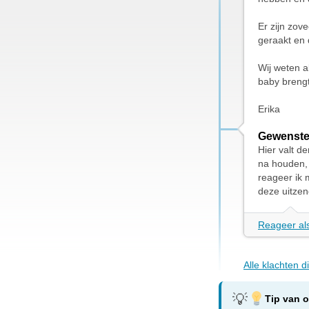
Er zijn zov
geraakt en 
Wij weten a
baby brengt
Erika
Gewenste
Hier valt de
na houden, 
reageer ik 
deze uitzen
Reageer als
Alle klachten d
Tip van 