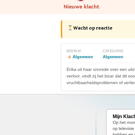
Nieuwe klacht
Wacht op reactie
BEDRIJF
CATEGORIE
Algemeen
Algemeen
Erika uit haar onvrede over een uit
verloor, vindt zij het bizar dat di
vruchtbaarheidsproblemen of verlie
Mijn Klac
Op het mome
op televisi
hebben en d