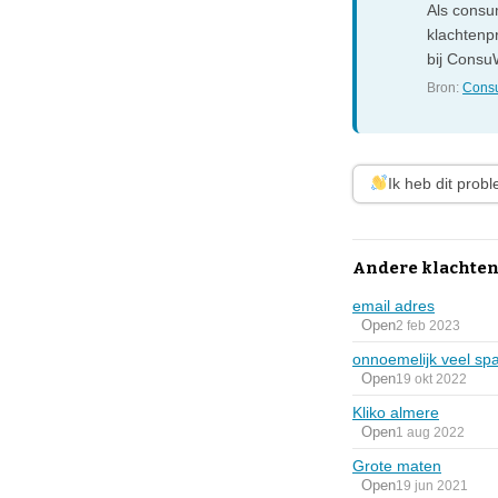
Als consum
klachtenp
bij ConsuW
Bron:
Consu
Ik heb dit prob
Andere klachte
email adres
Open
2 feb 2023
onnoemelijk veel sp
Open
19 okt 2022
Kliko almere
Open
1 aug 2022
Grote maten
Open
19 jun 2021