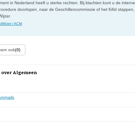
ent in Nederland heeft u sterke rechten. Bij klachten kunt u de intern
rocedure doorlopen, naar de Geschillencommissie of het Kifid stappen,
ijzer.
Wijzer / ACM
leem ook
(0)
n over Algemeen
ammails