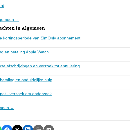
erd
Algemeen →
lachten in Algemeen
cte kortingsperiode van SimOnly abonnement
ng en betaling Apple Watch
se afschrijvingen en verzoek tot annulering
betaling en onduidelijke hulp
depot - verzoek om onderzoek
gemeen →