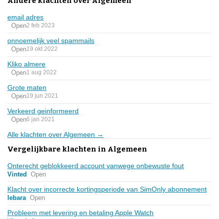
Andere klachten over Algemeen
email adres
Open
2 feb 2023
onnoemelijk veel spammails
Open
19 okt 2022
Kliko almere
Open
1 aug 2022
Grote maten
Open
19 jun 2021
Verkeerd geinformeerd
Open
6 jan 2021
Alle klachten over Algemeen →
Vergelijkbare klachten in Algemeen
Onterecht geblokkeerd account vanwege onbewuste fout
Vinted
Open
Klacht over incorrecte kortingsperiode van SimOnly abonnement
lebara
Open
Probleem met levering en betaling Apple Watch