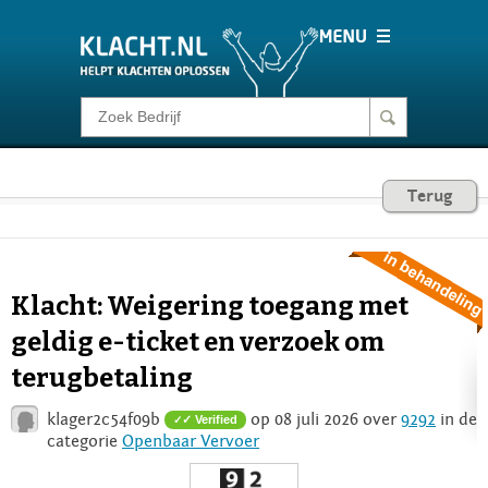
Klacht melden
Consumentenrecht
Terug
Barometer
Klacht: Weigering toegang met
Voor Bedrijven
geldig e-ticket en verzoek om
terugbetaling
Login
klager2c54f09b
op 08 juli 2026 over
9292
in de
✓ Verified
categorie
Openbaar Vervoer