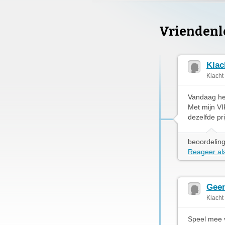
Vriendenl
Klac
Klacht
Vandaag heb
Met mijn VI
dezelfde pri
beoordeling
Reageer als
Geen
Klacht
Speel mee v