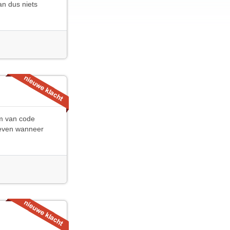
an dus niets
rm van code
geven wanneer