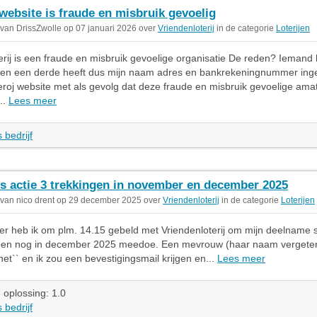
website is fraude en misbruik gevoelig
 van DrissZwolle op 07 januari 2026 over
Vriendenloterij
in de categorie
Loterijen
erij is een fraude en misbruik gevoelige organisatie De reden? Iemand 
 en een derde heeft dus mijn naam adres en bankrekeningnummer inge
eroj website met als gevolg dat deze fraude en misbruik gevoelige ama
..
Lees meer
 bedrijf
is actie 3 trekkingen in november en december 2025
 van nico drent op 29 december 2025 over
Vriendenloterij
in de categorie
Loterijen
 heb ik om plm. 14.15 gebeld met Vriendenloterij om mijn deelname s
lleen nog in december 2025 meedoe. Een mevrouw (haar naam vergeten
het`` en ik zou een bevestigingsmail krijgen en...
Lees meer
 oplossing: 1.0
 bedrijf