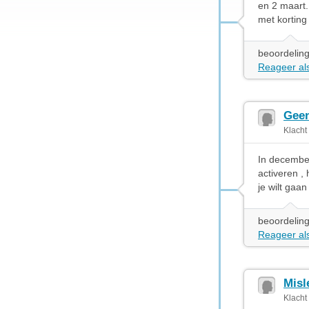
en 2 maart.
met kortin
beoordeling
Reageer als
Geen
Klacht
In december
activeren 
je wilt gaan
beoordeling
Reageer als
Misl
Klacht