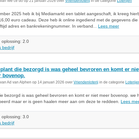
 van We ce do op 21 januari 2026 over
Vriendenloterij
in de categorie
Loterijen
ber 2025 heb ik bij Mediamarkt een tablet aangeschaft, ik kreeg hierbi
16,00 euro cadeau. Deze heb ik online ingediend met de gegevens die
ftijd adres en bankrekeningnummer. In verband...
Lees meer
 oplossing: 2.0
 bedrijf
lplant die bezorgd is was geheel bevroren en komt er nie
 bovenop.
 van Ad van Alphen op 14 januari 2026 over
Vriendenloterij
in de categorie
Loterije
die bezorgd is was geheel bevroren en komt er niet meer bovenop. we
obeerd maar er is geen haalen meer aan om deze te reddeen.
Lees me
 oplossing: 3.0
 bedrijf