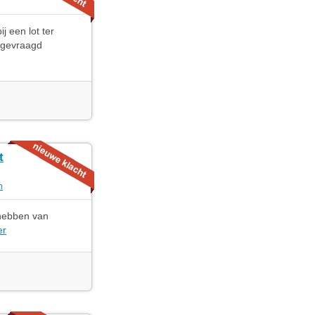
j een lot ter
 gevraagd
t
n
 hebben van
er