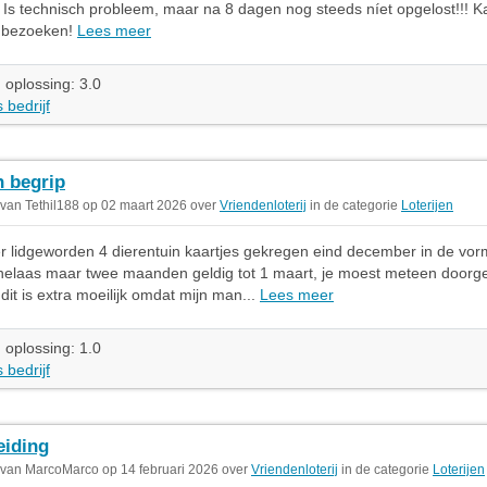
 Is technisch probleem, maar na 8 dagen nog steeds níet opgelost!!! K
g bezoeken!
Lees meer
 oplossing: 3.0
 bedrijf
 begrip
 van Tethil188 op 02 maart 2026 over
Vriendenloterij
in de categorie
Loterijen
 lidgeworden 4 dierentuin kaartjes gekregen eind december in de vo
, helaas maar twee maanden geldig tot 1 maart, je moest meteen door
 dit is extra moeilijk omdat mijn man...
Lees meer
 oplossing: 1.0
 bedrijf
eiding
 van MarcoMarco op 14 februari 2026 over
Vriendenloterij
in de categorie
Loterijen