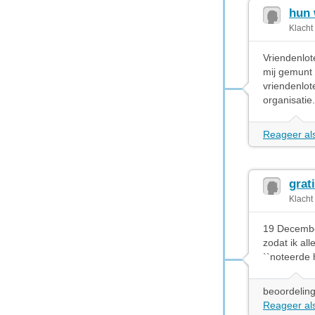
hun 
Klacht
Vriendenlot
mij gemunt
vriendenlot
organisatie.
Reageer als
grat
Klacht
19 December
zodat ik a
``noteerde 
beoordeling
Reageer als