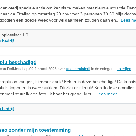
ndenloterij speciale actie om kennis te maken met nieuwe attractie Da
 naar de Efteling op zaterdag 29 nov voor 3 personen 79.50 Mijn docht
e googlen een goede week voor wij daarheen zouden gaan en...
Lees m
 oplossing: 1.0
 bedrijf
plu beschadigd
 van FvdMortel op 02 februari 2026 over
Vriendenloterij
in de categorie
Loterijen
araplu ontvangen, hiervoor dank! Echter is deze beschadigd! De kunst
lu is kapot en in twee stukken. Dit ziet er niet uit! Kan ik deze omruile
ntueel stuur ik een foto. Ik hoor het graag. Met...
Lees meer
 bedrijf
sso zonder mijn toestemming