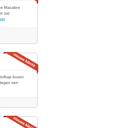
nce Macabre
er zat
eer
stofkap boven
n tegen een