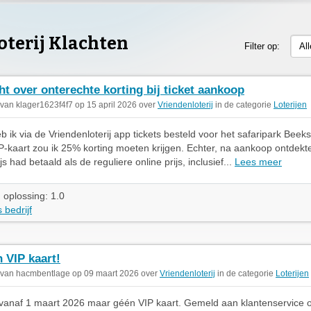
oterij Klachten
Filter op:
Al
ht over onterechte korting bij ticket aankoop
 van klager1623f4f7 op 15 april 2026 over
Vriendenloterij
in de categorie
Loterijen
 ik via de Vriendenloterij app tickets besteld voor het safaripark Beek
P-kaart zou ik 25% korting moeten krijgen. Echter, na aankoop ontdekte 
js had betaald als de reguliere online prijs, inclusief...
Lees meer
 oplossing: 1.0
 bedrijf
 VIP kaart!
 van hacmbentlage op 09 maart 2026 over
Vriendenloterij
in de categorie
Loterijen
anaf 1 maart 2026 maar géén VIP kaart. Gemeld aan klantenservice o