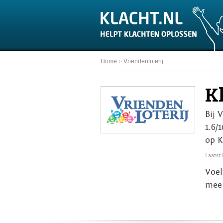
Home
Vriendenloterij
K
Bij 
1.6/
op K
Laatst
Voel
mee 