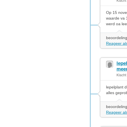
Klacht
Op 15 novem
waarde va 
werd oa lee
beoordeling
Reageer als
lepe
meer
Klacht
lepelplant 
alles gepr
beoordeling
Reageer als