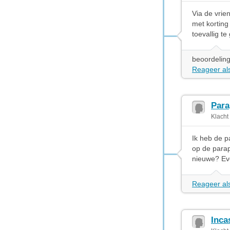
Via de vrie
met korting
toevallig t
beoordeling
Reageer als
Para
Klacht
Ik heb de p
op de parap
nieuwe? Eve
Reageer als
Inca