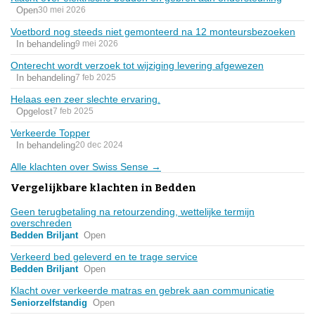
Open
30 mei 2026
Voetbord nog steeds niet gemonteerd na 12 monteursbezoeken
In behandeling
9 mei 2026
Onterecht wordt verzoek tot wijziging levering afgewezen
In behandeling
7 feb 2025
Helaas een zeer slechte ervaring.
Opgelost
7 feb 2025
Verkeerde Topper
In behandeling
20 dec 2024
Alle klachten over Swiss Sense →
Vergelijkbare klachten in Bedden
Geen terugbetaling na retourzending, wettelijke termijn
overschreden
Bedden Briljant
Open
Verkeerd bed geleverd en te trage service
Bedden Briljant
Open
Klacht over verkeerde matras en gebrek aan communicatie
Seniorzelfstandig
Open