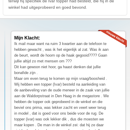
terwijl hij specifiek de Ivar topper had besteld, die hij in de
winkel had uitgeprobeerd en goed bevond.
Mijn Klacht:
Ik mail maar want na ruim 3 kwartier aan de telefoon te
hebben gewacht , was ik het eigenlijk al zat. Was ik aan
de beurt, wordt de hoorn op de haak gegooid???? Gaan
jullie altijd zo met mensen om ???
Dit kan gewoon niet hoor, ga haast denken dat jullie
bonafide zijn .
Maar om even terug te komen op mijn vraag/boosheid .
Wij hebben een topper (Ivar) besteld na aanleiding van
de aanbeveling van de oude meneer in de zaak van jullie
aan de Waldorpstraat in Den Haag in de megastore . We
hebben de topper ook geprobeerd in de winkel en die
beviel ons prima, was lekker zacht en veert weer terug
in model , dat is goed voor ons beide voor de rug. De
topper (ivar) was ook lekker dik , dus die moesten we
maar kopen . De man in de winkel zei: dat hij ze daar