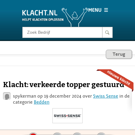
Klacht melden
Consumentenrecht
Terug
Barometer
Klacht: verkeerde topper gestuurd
Voor Bedrijven
spykerman op 19 december 2024 over
Swiss Sense
in de
categorie
Bedden
Login