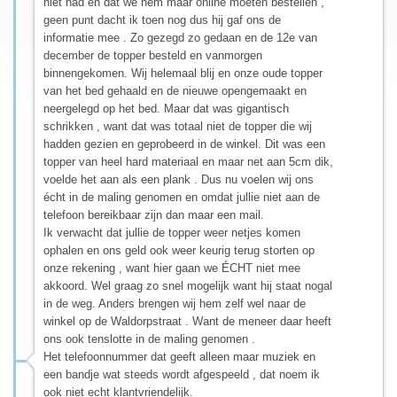
niet had en dat we hem maar online moeten bestellen ,
geen punt dacht ik toen nog dus hij gaf ons de
informatie mee . Zo gezegd zo gedaan en de 12e van
december de topper besteld en vanmorgen
binnengekomen. Wij helemaal blij en onze oude topper
van het bed gehaald en de nieuwe opengemaakt en
neergelegd op het bed. Maar dat was gigantisch
schrikken , want dat was totaal niet de topper die wij
hadden gezien en geprobeerd in de winkel. Dit was een
topper van heel hard materiaal en maar net aan 5cm dik,
voelde het aan als een plank . Dus nu voelen wij ons
écht in de maling genomen en omdat jullie niet aan de
telefoon bereikbaar zijn dan maar een mail.
Ik verwacht dat jullie de topper weer netjes komen
ophalen en ons geld ook weer keurig terug storten op
onze rekening , want hier gaan we ÉCHT niet mee
akkoord. Wel graag zo snel mogelijk want hij staat nogal
in de weg. Anders brengen wij hem zelf wel naar de
winkel op de Waldorpstraat . Want de meneer daar heeft
ons ook tenslotte in de maling genomen .
Het telefoonnummer dat geeft alleen maar muziek en
een bandje wat steeds wordt afgespeeld , dat noem ik
ook niet echt klantvriendelijk.