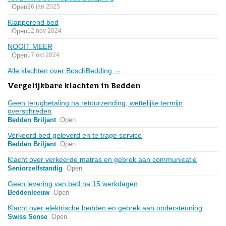
Open
26 jan 2025
Klapperend bed
Open
12 nov 2024
NOOIT MEER
Open
17 okt 2024
Alle klachten over BoschBedding →
Vergelijkbare klachten in Bedden
Geen terugbetaling na retourzending, wettelijke termijn
overschreden
Bedden Briljant
Open
Verkeerd bed geleverd en te trage service
Bedden Briljant
Open
Klacht over verkeerde matras en gebrek aan communicatie
Seniorzelfstandig
Open
Geen levering van bed na 15 werkdagen
Beddenleeuw
Open
Klacht over elektrische bedden en gebrek aan ondersteuning
Swiss Sense
Open