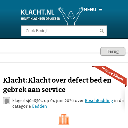
Klacht melden
Consumentenrecht
Terug
Barometer
Klacht: Klacht over defect bed en
Voor Bedrijven
gebrek aan service
klagerb40a850c op 04 juni 2026 over
BoschBedding
in de
Login
categorie
Bedden