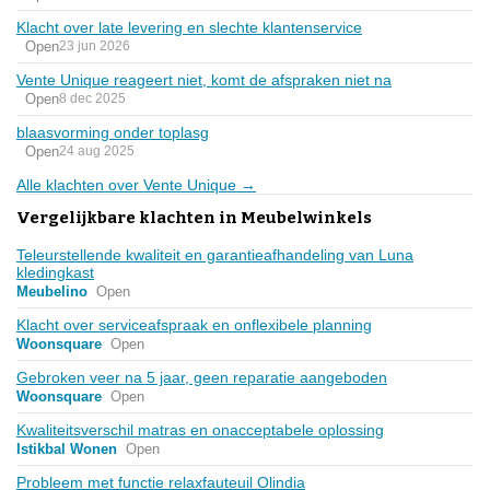
Klacht over late levering en slechte klantenservice
Open
23 jun 2026
Vente Unique reageert niet, komt de afspraken niet na
Open
8 dec 2025
blaasvorming onder toplasg
Open
24 aug 2025
Alle klachten over Vente Unique →
Vergelijkbare klachten in Meubelwinkels
Teleurstellende kwaliteit en garantieafhandeling van Luna
kledingkast
Meubelino
Open
Klacht over serviceafspraak en onflexibele planning
Woonsquare
Open
Gebroken veer na 5 jaar, geen reparatie aangeboden
Woonsquare
Open
Kwaliteitsverschil matras en onacceptabele oplossing
Istikbal Wonen
Open
Probleem met functie relaxfauteuil Olindia