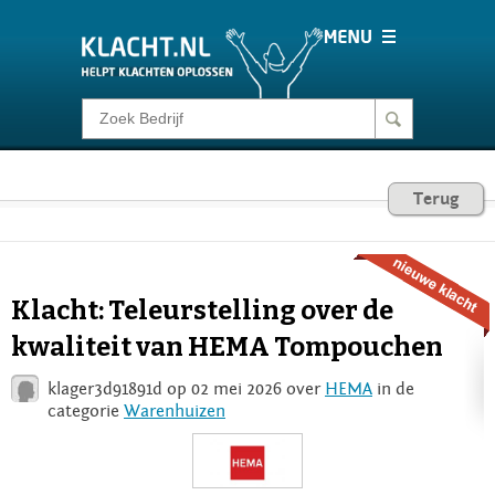
Klacht melden
Consumentenrecht
Terug
Barometer
Klacht: Teleurstelling over de
Voor Bedrijven
kwaliteit van HEMA Tompouchen
klager3d91891d op 02 mei 2026 over
HEMA
in de
Login
categorie
Warenhuizen