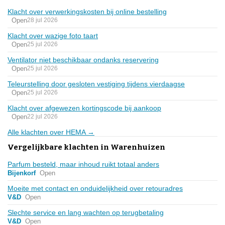
Klacht over verwerkingskosten bij online bestelling
Open
28 jul 2026
Klacht over wazige foto taart
Open
25 jul 2026
Ventilator niet beschikbaar ondanks reservering
Open
25 jul 2026
Teleurstelling door gesloten vestiging tijdens vierdaagse
Open
25 jul 2026
Klacht over afgewezen kortingscode bij aankoop
Open
22 jul 2026
Alle klachten over HEMA →
Vergelijkbare klachten in Warenhuizen
Parfum besteld, maar inhoud ruikt totaal anders
Bijenkorf
Open
Moeite met contact en onduidelijkheid over retouradres
V&D
Open
Slechte service en lang wachten op terugbetaling
V&D
Open